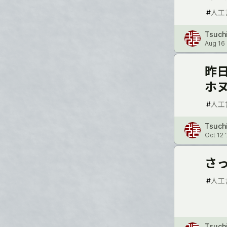
#
人工
Tsuch
Aug 16 
昨
ホ
#
人工
Tsuch
Oct 12 
さっ
#
人工
Tsuch