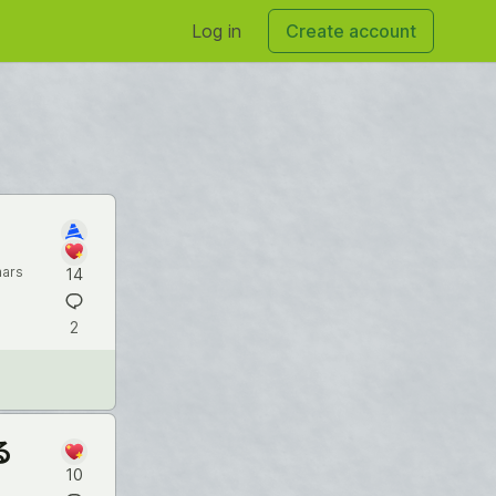
Log in
Create account
hars
14
2
る
10