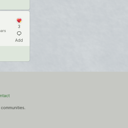
3
hars
Add
ntact
 communities.