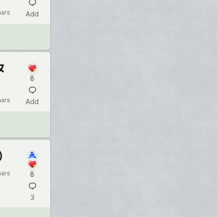
hars
Add
ヌ
8
hars
Add
）
hars
8
3