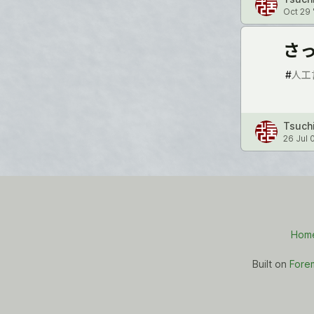
Oct 29 
さ
#
人工
Tsuch
26 Jul 
Hom
Built on
Fore