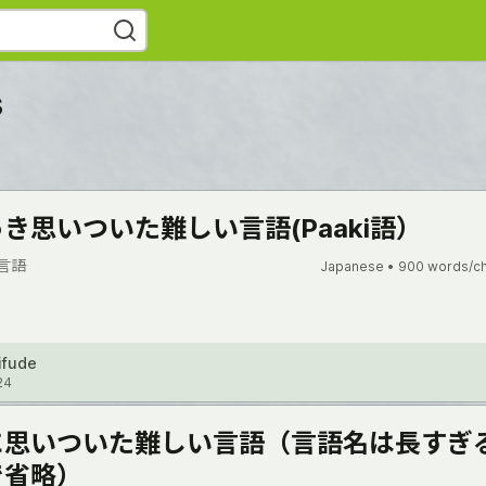
s
き思いついた難しい言語(Paaki語）
言語
Japanese •
900 words/c
ifude
24
に思いついた難しい言語（言語名は長すぎ
で省略）