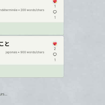
1
indéterminée •
200 words/chars
1
いこと
2
japonais •
900 words/chars
1
rs...