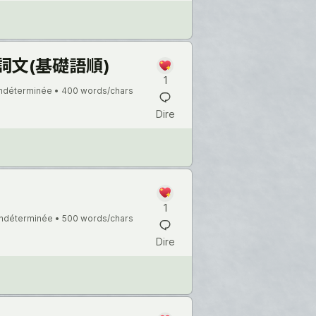
/動詞文(基礎語順)
1
indéterminée •
400 words/chars
Dire
1
indéterminée •
500 words/chars
Dire