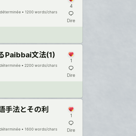
4
ndéterminée •
1200 words/chars
Dire
ibbai文法(1)
1
ndéterminée •
2200 words/chars
Dire
語手法とその利
1
ndéterminée •
1600 words/chars
Dire