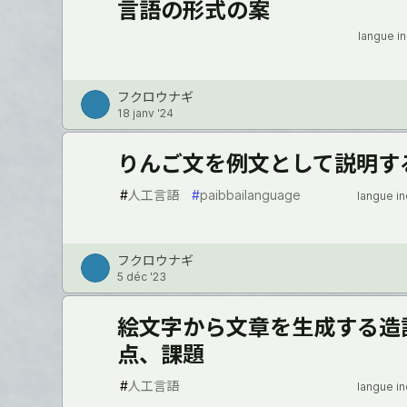
言語の形式の案
langue i
フクロウナギ
18 janv '24
りんご文を例文として説明するPa
#
人工言語
#
paibbailanguage
langue i
フクロウナギ
5 déc '23
絵文字から文章を生成する造
点、課題
#
人工言語
langue i