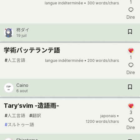
1
langue indéterminée •
300 words/chars
Dire
柊ダイ
19 juil
学術パッテランテ語
1
#
人工言語
langue indéterminée •
200 words/chars
Dire
Caino
6 aout
Tary'svim -造語雨-
3
#
人工言語
#
翻訳
japonais •
1200 words/chars
#
スルトゥー語
Dire