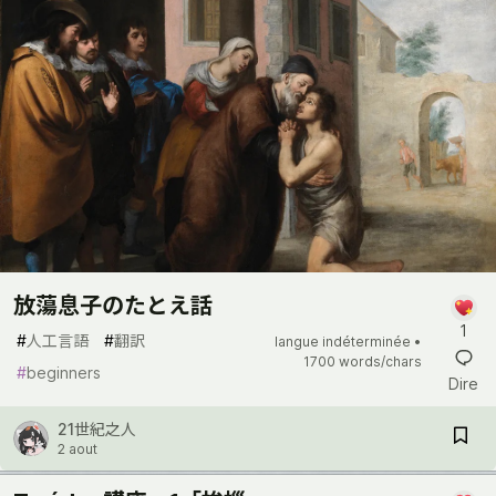
放蕩息子のたとえ話
1
#
人工言語
#
翻訳
langue indéterminée •
1700 words/chars
#
beginners
Dire
21世紀之人
2 aout