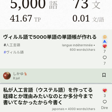
ヴィルル語で5000単語の単語帳が作れる
#
人工言語
langue indéterminée •
600 words/chars
7
#
ヴィルル語
7
しかゆ🦌
8 juil
私が人工言語（ウステル語）を作ってる
経緯とか理由みたいなのとか多分今まで
3
書いてなかったから今書く
Dire
japonais •
4000 words/chars