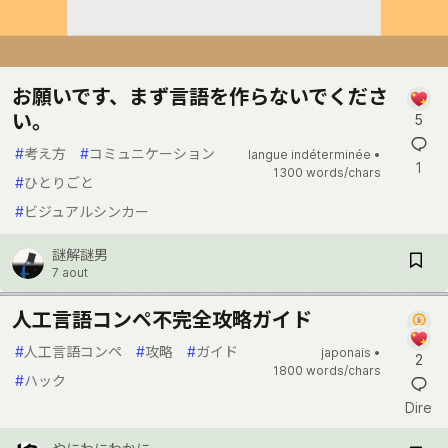
お願いです、まず言語を作らないでくださ
い。
5
#
考え方
#
コミュニケーション
langue indéterminée •
1
1300 words/chars
#
ひとりごと
#
ビジュアルシンカー
謎解謎男
7 aout
人工言語コンペ不完全攻略ガイド
#
人工言語コンペ
#
攻略
#
ガイド
japonais •
2
1800 words/chars
#
ハック
Dire