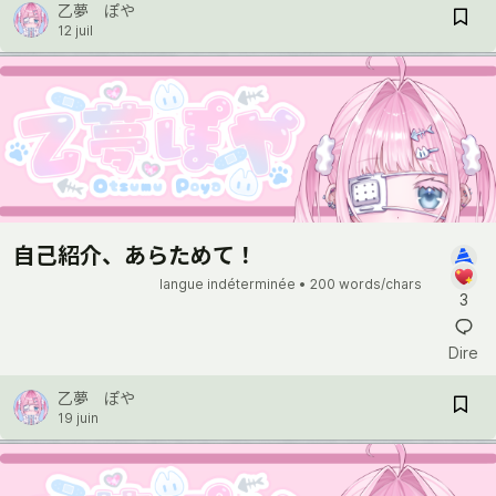
乙夢 ぽや
12 juil
自己紹介、あらためて！
langue indéterminée •
200 words/chars
3
Dire
乙夢 ぽや
19 juin