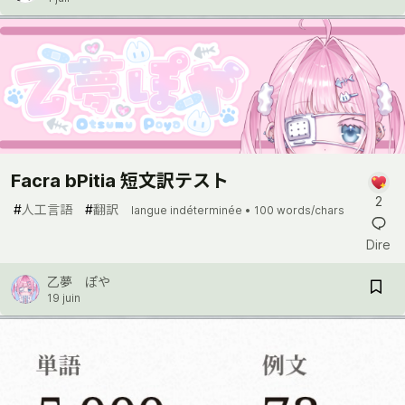
Facra bPitia 短文訳テスト
2
#
人工言語
#
翻訳
langue indéterminée •
100 words/chars
Dire
乙夢 ぽや
19 juin