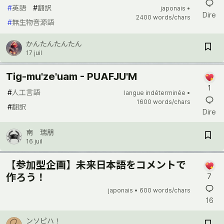
#
英語
#
翻訳
japonais •
Dire
2400 words/chars
#
無生物音源語
かんたんたんたん
17 juil
Тig-mu'ze'uam - PUAFJU'M
1
#
人工言語
langue indéterminée •
1600 words/chars
#
翻訳
Dire
南 瑞朋
16 juil
【参加型企画】未来日本語をコメントで
作ろう！
7
japonais •
600 words/chars
16
ンソピハ！