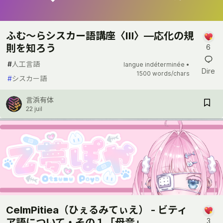
ふむ〜らシスカー語講座〈Ⅲ〉―応化の規
則を知ろう
6
#
人工言語
langue indéterminée •
Dire
1500 words/chars
#
シスカー語
言浜有体
22 juil
CelmPitiea（ひぇるみてぃえ） - ビティ
ア語について・その１「母音」
3