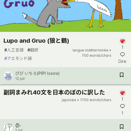
Lupo and Gruo (狼と鶴)
1
#
人工言語
#
翻訳
langue indéterminée •
700 words/chars
#
アエモンド語
Dire
ぴぴ いちろ(PIPI Icxiro)
12 juil
副詞まみれ40文を日本のぽのに訳した
1
japonais •
1700 words/chars
1
d̺͆͡ɟ˖
1 juil