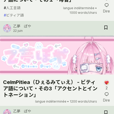
#
人工言語
langue indéterminée •
Dire
1000 words/chars
#
ビティア語
乙夢 ぽや
22 juin
CelmPitiea（ひぇるみてぃえ） - ビティ
ア語について・その3「アクセントとイン
2
トネーション」
Dire
langue indéterminée •
1200 words/chars
乙夢 ぽや