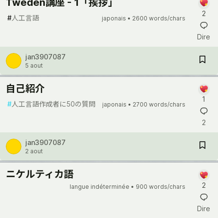
Twéden講座 - 1「挨拶」
2
#
人工言語
japonais •
2600 words/chars
Dire
jan3907087
5 aout
自己紹介
1
#
人工言語作成者に50の質問
japonais •
2700 words/chars
2
jan3907087
2 aout
ニケルティカ語
2
langue indéterminée •
900 words/chars
Dire