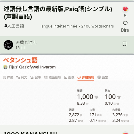
述語無し言語の最新版,Paiq語(シンプル)
(声調言語)
5
#
人工言語
langue indéterminée •
2400 words/chars
Dire
矛盾と混沌
18 juil