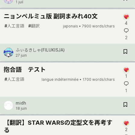
1 juil
ニョンペルミュ版 副詞まみれ40文
4
#
人工言語
#
翻訳
japonais •
7900 words/chars
2
ふぃるきしゃ(FILUKISJA)
27 juin
抱合語 テスト
1
#
人工言語
langue indéterminée •
1700 words/chars
1
midh
18 juin
【翻訳】STAR WARSの定型文を再考す
る
2