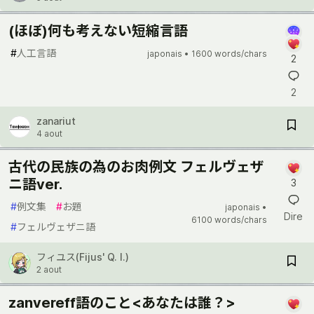
(ほぼ)何も考えない短縮言語
#
人工言語
japonais •
1600 words/chars
2
2
zanariut
4 aout
古代の民族の為のお肉例文 フェルヴェザ
ニ語ver.
3
#
例文集
#
お題
japonais •
Dire
6100 words/chars
#
フェルヴェザニ語
フィユス(Fijus' Q. I.)
2 aout
zanvereff語のこと<あなたは誰？>