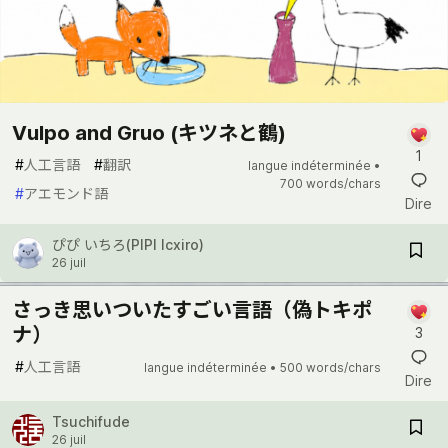
Vulpo and Gruo (キツネと鶴)
1
#
人工言語
#
翻訳
langue indéterminée •
700 words/chars
#
アエモンド語
Dire
ぴぴ いちろ(PIPI Icxiro)
26 juil
さっき思いついたすごい言語（偽トキポ
ナ）
3
#
人工言語
langue indéterminée •
500 words/chars
Dire
Tsuchifude
26 juil