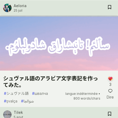
Aeloria
25 juil
シュヴァル語のアラビア文字表記を作っ
てみた。
3
#
シュヴァル語
#
швалча
langue indéterminée •
Dire
800 words/chars
#
şvalça
#
شۋالچا
Tilek
5 aout