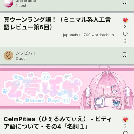
Shiratama
5 aout
真ウーンラング語！（ミニマル系人工言
語レビュー第6回）
3
japonais •
1700 words/chars
2
ンソピハ！
3 aout
CelmPitiea（ひぇるみてぃえ） - ビティ
ア語について・その4「名詞１」
2