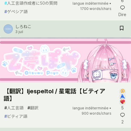
6
#
人工言語作成者に50の質問
langue indéterminée •
1700 words/chars
#
ゲペシア語
Dire
しろねこ
3 juil
【翻訳】ljespeltol / 星電話【ビティア
語】
#
人工言語
#
翻訳
5
langue indéterminée •
900 words/chars
#
ビティア語
2