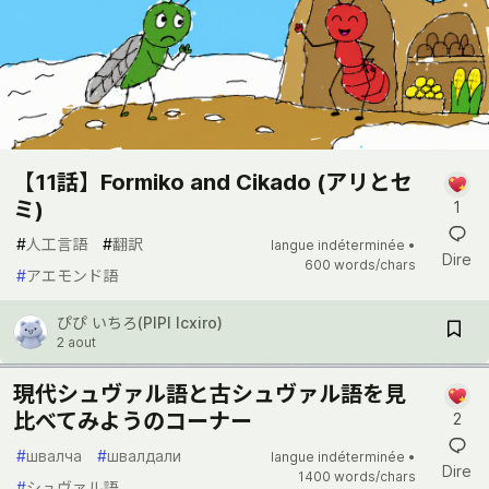
【11話】Formiko and Cikado (アリとセ
ミ)
1
#
人工言語
#
翻訳
langue indéterminée •
Dire
600 words/chars
#
アエモンド語
ぴぴ いちろ(PIPI Icxiro)
2 aout
現代シュヴァル語と古シュヴァル語を見
比べてみようのコーナー
2
#
швалча
#
швалдали
langue indéterminée •
Dire
1400 words/chars
#
シュヴァル語