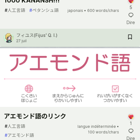
1000 KANANSH!!!
5
#
人工言語
#
ペタンシュ語
japonais •
600 words/chars
Dire
フィユス(Fijus' Q. I.)
27 juil
アエモンド語のリンク
1
#
人工言語
langue indéterminée •
100 words/chars
#
アエモンド語
Dire