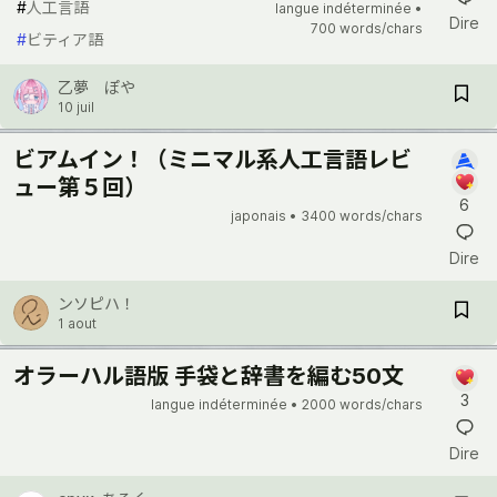
#
人工言語
langue indéterminée •
Dire
700 words/chars
#
ビティア語
乙夢 ぽや
10 juil
ビアムイン！（ミニマル系人工言語レビ
ュー第５回）
6
japonais •
3400 words/chars
Dire
ンソピハ！
1 aout
オラーハル語版 手袋と辞書を編む50文
3
langue indéterminée •
2000 words/chars
Dire