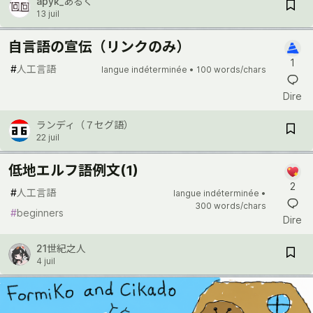
арук_あるく
13 juil
自言語の宣伝（リンクのみ）
1
#
人工言語
langue indéterminée •
100 words/chars
Dire
ランディ（７セグ語）
22 juil
低地エルフ語例文(1)
2
#
人工言語
langue indéterminée •
300 words/chars
#
beginners
Dire
21世紀之人
4 juil