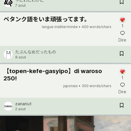
やにわにわかに
7 aout
ペタンク語をいま頑張ってます。
1
langue indéterminée •
400 words/chars
Dire
たぶんなめだったもの
8 aout
【topen-kefe-gasyipo】di waroso
250!
1
japonais •
300 words/chars
Dire
zanariut
2 aout