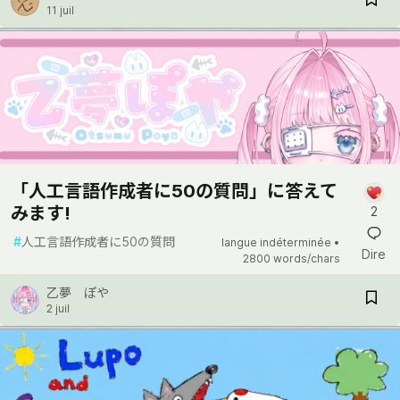
11 juil
「人工言語作成者に50の質問」に答えて
みます!
2
#
人工言語作成者に50の質問
langue indéterminée •
Dire
2800 words/chars
乙夢 ぽや
2 juil