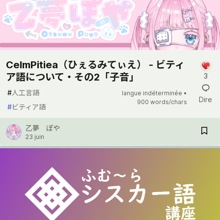
CelmPitiea（ひぇるみてぃえ） - ビティ
ア語について・その2「子音」
3
#
人工言語
langue indéterminée •
Dire
900 words/chars
#
ビティア語
乙夢 ぽや
23 juin