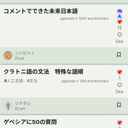
コメントでできた未来日本語
japonais •
1200 words/chars
12
Dire
ンソピハ！
25 juil
クラトニ語の文法 特殊な語順
1
#
人工言語
#
文法
japonais •
300 words/chars
Dire
ツナホシ
22 juin
ゲペシアに50の質問