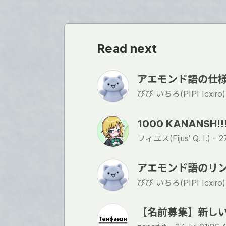
Read next
アエモンド語の仕
ぴぴ いちろ(PIPI Icxiro)
1000 KANANSH!!
フィユス(Fijus' Q. I.) -
2
アエモンド語のリ
ぴぴ いちろ(PIPI Icxiro)
【名前募集】新し