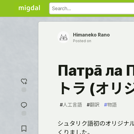
Himaneko Rano
Posted on
Патра̄ ла
トラ (オリ
Add
reaction
#
人工言語
#
翻訳
#
物語
Jump to
シュタリク語初のオリジナ
Comments
くりました。