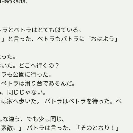
шнафка̄ла.
トラとペトラはとても似ている。
う」と言った、ペトラもパトラに「おはよう」
立った。
歩いた。どこへ行くの？
トラも公園に行った。
、ペトラは滑り台であそんだ。
も、同じじゃない。
は家へ歩いた。 パトラはペトラを待った。ペ
んな違う、でも少し同じ。
素敵。」 パトラは言った、「そのとおり！」