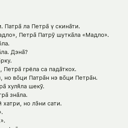
. Патра̄ ла Петра̄ ү скина̄ти.
адло», Петра̄ Патрӯ шутка̄ла «Мадло».
̄ла.
̄ла. Дэна̄?
̄рку.
, Петра̄ грёла са пада̄ткох.
, но во̄ци Патра̄н нэ во̄ци Петра̄н.
а̄ хуля̄ла шекӯ.
ра̄ зна̄ла.
 хатри, но лэ̄ни сати.
».
».