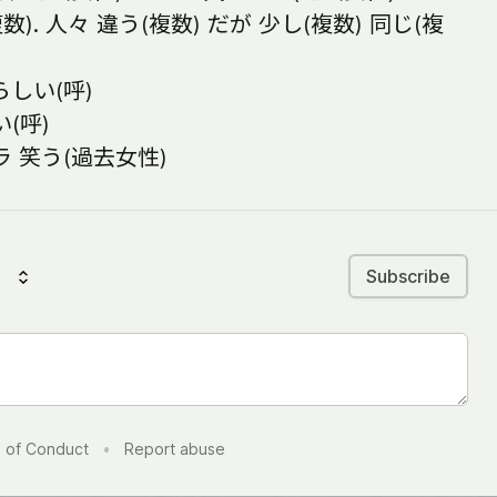
数). 人々 違う(複数) だが 少し(複数) 同じ(複
らしい(呼)
(呼)
ラ 笑う(過去女性)
Subscribe
 of Conduct
•
Report abuse