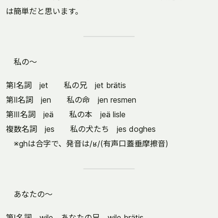
は簡単だと思います。
私の～
第Ⅰ名詞 jet 私の兄 jet brätis
第Ⅱ名詞 jen 私の命 jen resmen
第Ⅲ名詞 jeä 私の本 jeä lisle
複数名詞 jes 私の犬たち jes doghes
※ghは合字で、発音は/ʁ/(有声口蓋垂摩擦音)
あなたの～
第Ⅰ名詞 wile あなたの兄 wile brätis