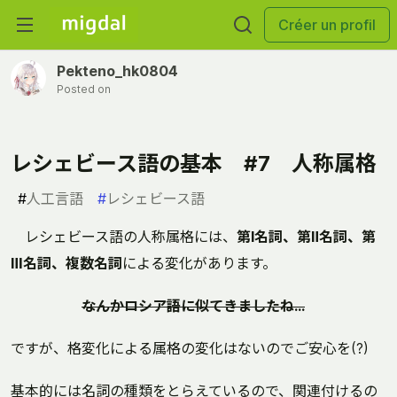
Créer un profil
Pekteno_hk0804
Posted on
レシェビース語の基本 #7 人称属格
#
人工言語
#
レシェビース語
レシェビース語の人称属格には、
第Ⅰ名詞、第Ⅱ名詞、第
Ⅲ名詞、複数名詞
による変化があります。
なんかロシア語に似てきましたね...
ですが、格変化による属格の変化はないのでご安心を(?)
基本的には名詞の種類をとらえているので、関連付けるの