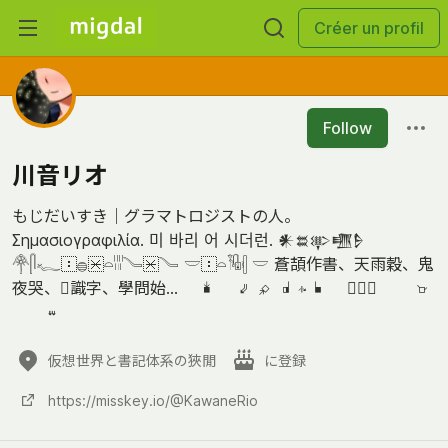
Créer un profil
Follow
川音リオ
もじだいすき｜グラマトロジストの人。
Σημασιογραφιλία. 미 바리 어 시더런. 𒀭𒊺𒉀𒍠𒊩
𓋇𓋴𓆑𓐰𓐍𓐱𓏏𓐀𓄏𓐱𓄏 𓎟𓐰𓏏𓏟𓏜 𓎟 蒼頡作書、天雨穀、鬼
夜哭、𤯔識字、學問始... 𝢆𝪜 𝤹𝪣 𝢆𝪣 𝠀𝪛𝧟𝪨𝠀𝪜 󱤌󱦖󱥔 𝢚
𝤯𝪤
仮想世界と書記体系の狹閒
に登録
https://misskey.io/@KawaneRio