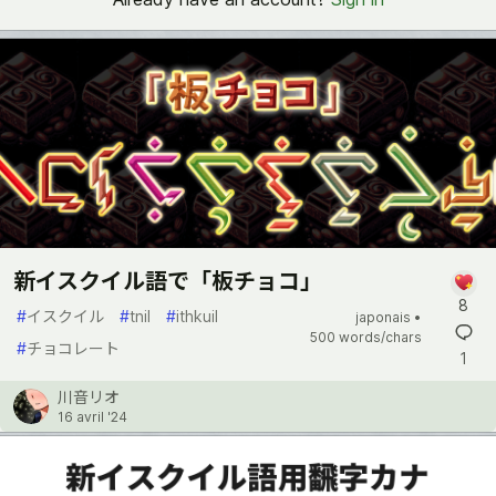
新イスクイル語で「板チョコ」
8
#
イスクイル
#
tnil
#
ithkuil
japonais •
500 words/chars
#
チョコレート
1
川音リオ
16 avril '24