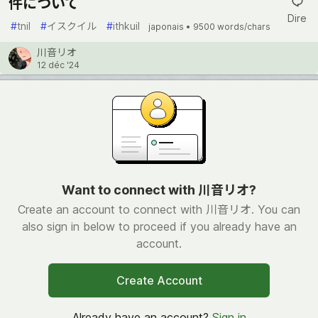
件について
Dire
#
tnil
#
イスクイル
#
ithkuil
japonais •
9500 words/chars
川音リオ
12 déc '24
Want to connect with 川音リオ?
Create an account to connect with 川音リオ. You can
also sign in below to proceed if you already have an
account.
Create Account
Already have an account?
Sign in