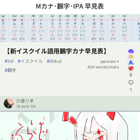
【新イスクイル語用飜字カナ早見表】
#
tnil
#
イスクイル
#
ithkuil
japonais •
400 words/chars
#
飜字
9
1
川音リオ
12 avril '24