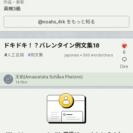
作品・表彰
英検3級
@noahs_4rk をもっと知る
ドキドキ！？バレンタイン例文集18
6
#
人工言語
#
例文集
japonais •
500 words/chars
Dire
天帆(Amasielata Schåsa Phelzmi)
14 févr