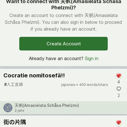
Want to connect with 天帆(Amasielata Schåsa
Phelzmi)?
Create an account to connect with 天帆(Amasielata
Schåsa Phelzmi). You can also sign in below to proceed
if you already have an account.
Create Account
Already have an account?
Sign in
Cocratie nomitosefä!!
4
#
人工言語
japonais •
400 words/chars
2
天帆(Amasielata Schåsa Phelzmi)
2 janv
街の片隅