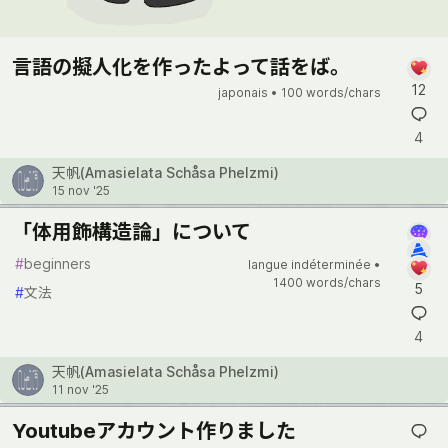
言語の擬人化を作ったよって話をば。
12
japonais •
100 words/chars
4
天帆(Amasielata Schåsa Phelzmi)
15 nov '25
「体用飾構造論」について
#
beginners
langue indéterminée •
1400 words/chars
5
#
文法
4
天帆(Amasielata Schåsa Phelzmi)
11 nov '25
Youtubeアカウント作りました