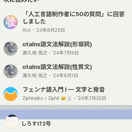
「人工言語制作者に50の質問」に回答
しました
RUI -
’24年8月25日
otalns語文法解説(形容詞)
渡久地 信之 -
’24年7月9日
otalns語文法解説(性質文)
渡久地 信之 -
’24年8月1日
フェンナ語入門 I — 文字と発音
Ziphineko / Ziphil 🐱🐰 -
’24年7月20日
しろすけ2号