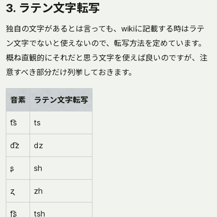
3. ラテン文字転写
独自の文字があるとは言っても、wikiに記載する時はラテ
ン文字でないと使えないので、転写方法を定めています。
概ね直観的にそれだと思う文字を使えば良いのですが、注
意すべき部分だけ列挙しておきます。
音素
ラテン文字転写
t͡s
ts
d͡z
dz
ʂ
sh
ʐ
zh
ʈ͡ʂ
tsh