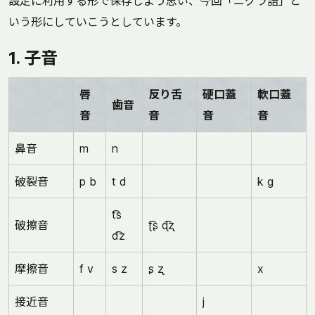
設定に利用する形で保存しよう思い、今回「ニグラ語」と
いう形にしていこうとしています。
1. 子音
唇
反り舌
硬口蓋
軟口蓋
歯音
音
音
音
音
鼻音
m
n
破裂音
p b
t d
k g
t͡s
破擦音
ʈ͡ʂ ɖ͡ʐ
d͡z
摩擦音
f v
s z
ʂ ʐ
x
接近音
j