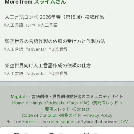
More from
スライムさん
人工言語コンペ 2026年春（第15回）投稿作品
#
人工言語コンペ
#
人工言語
架空世界の言語作製の依頼の受け方と作製方法
#
人工言語
#
adventar
#
架空世界
架空世界向け人工言語作成の依頼の仕方
#
人工言語
#
adventar
#
架空世界
Migdal
— 言語創作・世界創作愛好者のコミュニティサイト
Home
Listings
Podcasts
Tags
FAQ
質問スレッド
要望スレッド
Contact
Code of Conduct
編集ガイド
Privacy Policy
Built on
Forem
— the
open source
software that powers
DEV
and other inclusive communities.