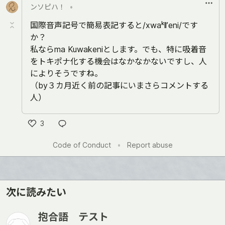
ンソピハ！
•
国際音声記号で簡易表記すると/xwaᵏǁʼeni/です
か？
私ならma Kuwakeniとします。でも、特に吸着音
をトキポナ化する機会はなかなかないですし、人
によりそうですね。
（by３カ月近く前の記事にいまさらコメントする
人）
3
い
Code of Conduct
•
Report abuse
い
ね
次に読みたい
抱合語 テスト