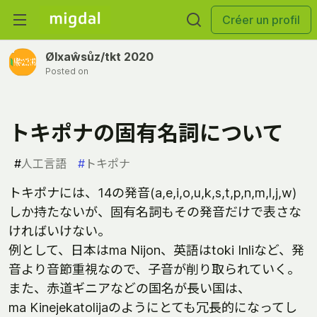
Créer un profil
Ølxaŵsůz/tkt 2020
Posted on
トキポナの固有名詞について
#
人工言語
#
トキポナ
トキポナには、14の発音(a,e,i,o,u,k,s,t,p,n,m,l,j,w)
しか持たないが、固有名詞もその発音だけで表さな
ければいけない。
例として、日本はma Nijon、英語はtoki Inliなど、発
音より音節重視なので、子音が削り取られていく。
また、赤道ギニアなどの国名が長い国は、
ma Kinejekatolijaのようにとても冗長的になってし