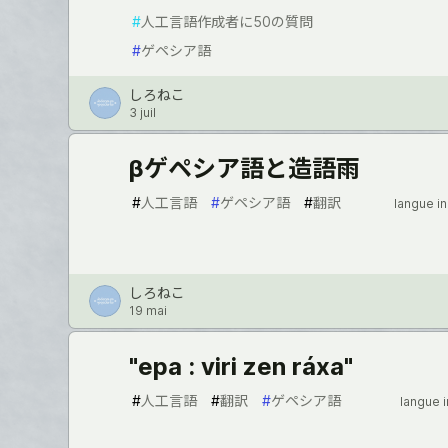
#
人工言語作成者に50の質問
#
ゲペシア語
しろねこ
3 juil
βゲペシア語と造語雨
#
人工言語
#
ゲペシア語
#
翻訳
langue i
しろねこ
19 mai
"epa : viri zen ráxa"
#
人工言語
#
翻訳
#
ゲペシア語
langue 