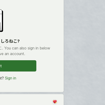
th しろねこ?
 You can also sign in below
ve an account.
t
nt?
Sign in