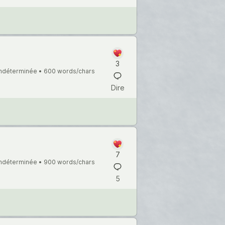
3
indéterminée •
600 words/chars
Dire
7
indéterminée •
900 words/chars
5