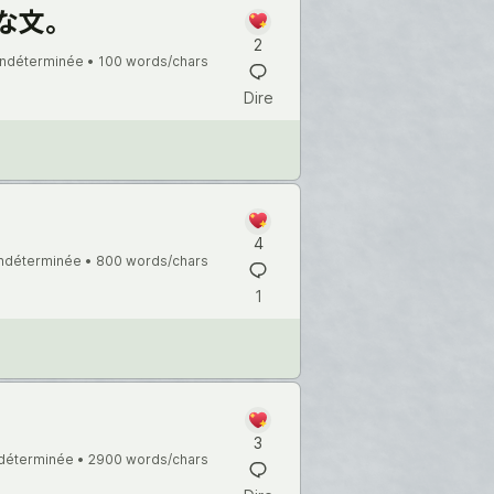
な文。
2
indéterminée •
100 words/chars
Dire
4
indéterminée •
800 words/chars
1
3
ndéterminée •
2900 words/chars