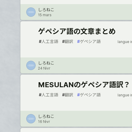
しろねこ
15 mars
ゲペシア語の文章まとめ
#
人工言語
#
翻訳
#
ゲペシア語
langue 
しろねこ
24 févr
MESULANのゲペシア語訳？
#
人工言語
#
翻訳
#
ゲペシア語
langue 
しろねこ
16 févr