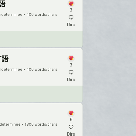
語
3
indéterminée •
400 words/chars
Dire
ア語
3
indéterminée •
400 words/chars
Dire
6
ndéterminée •
1800 words/chars
Dire