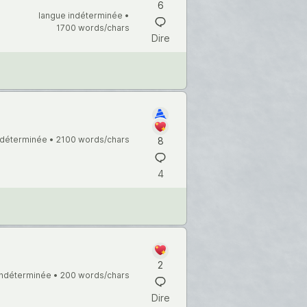
6
langue indéterminée •
1700 words/chars
Dire
ndéterminée •
2100 words/chars
8
4
2
indéterminée •
200 words/chars
Dire