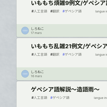
いももち煩雑9例文/ゲペシア
#
人工言語
#
翻訳
#
ゲペシア語
langue 
しろねこ
17 mars
いももち乱雑21例文/ゲペシ
#
人工言語
#
翻訳
#
ゲペシア語
langue 
しろねこ
16 mars
ゲペシア語解説〜造語雨〜
#
人工言語
#
ゲペシア語
langue i