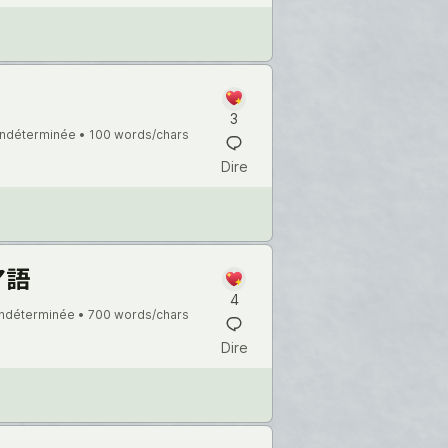
3
indéterminée •
100 words/chars
Dire
ア語
4
indéterminée •
700 words/chars
Dire