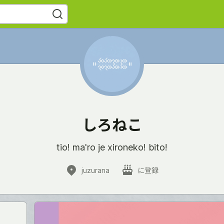
しろねこ
tio! ma'ro je xironeko! bito!
juzurana
に登録