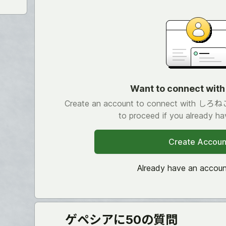
Want to connect wi
Create an account to connect with しろねこ.
to proceed if you already ha
Create Accoun
Already have an accou
ゲペシアに50の質問