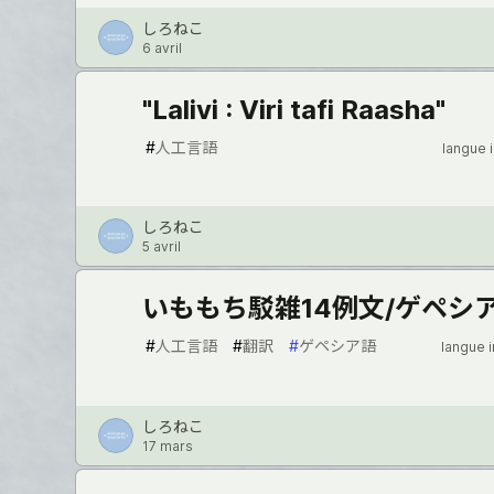
しろねこ
6 avril
"Lalivi : Viri tafi Raasha"
#
人工言語
langue 
しろねこ
5 avril
いももち駁雑14例文/ゲペシ
#
人工言語
#
翻訳
#
ゲペシア語
langue 
しろねこ
17 mars