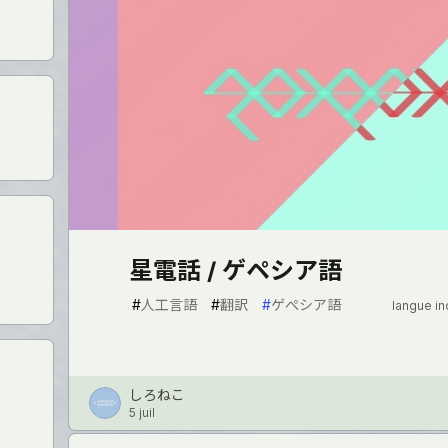
星電話 / ゲペシア語
#
人工言語
#
翻訳
#
ゲぺシア語
langue i
しろねこ
5 juil