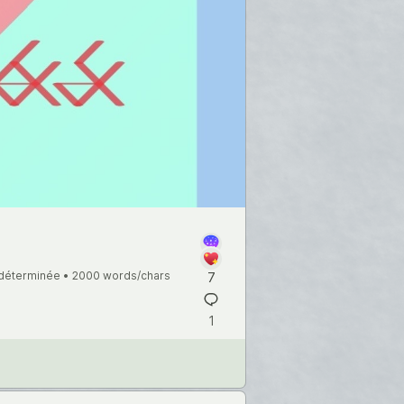
ndéterminée •
2000 words/chars
7
1