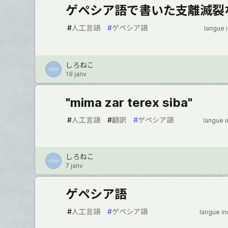
ゲペシア語で書いた支離滅裂
#
人工言語
#
ゲペシア語
langue 
しろねこ
19 janv
"mima zar terex siba"
#
人工言語
#
翻訳
#
ゲペシア語
langue 
しろねこ
7 janv
ゲペシア語
#
人工言語
#
ゲペシア語
langue i