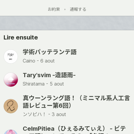
い
お約束
•
通報する
い
ね
Lire ensuite
学術パッテランテ語
Caino -
6 aout
Tary'svim -造語雨-
Shiratama -
5 aout
真ウーンラング語！（ミニマル系人工言
語レビュー第6回）
ンソピハ！ -
3 aout
CelmPitiea（ひぇるみてぃえ） - ビテ