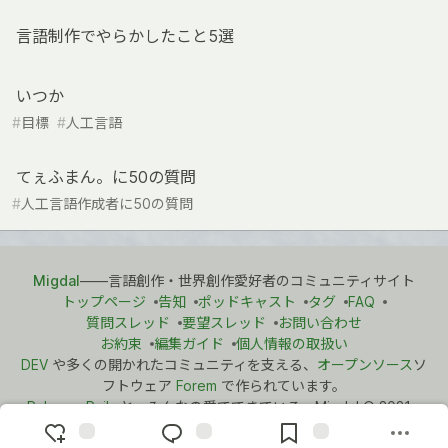
言語制作でやらかしたこと5選
いつか
#
目標
#
人工言語
てぇふまん。に50の質問
#
人工言語作成者に50の質問
Migdal
――言語創作・世界創作愛好者のコミュニティサイト
トップページ
告知
ポッドキャスト
タグ
FAQ
質問スレッド
要望スレッド
お問い合わせ
お約束
編集ガイド
個人情報の取扱い
DEV
や多くの開かれたコミュニティを支える、
オープンソース
ソ
フトウェア
Forem
で作られています。
Ruby on Rails
と、みんなの愛でできている。Migdal
©
2021 -
2026.