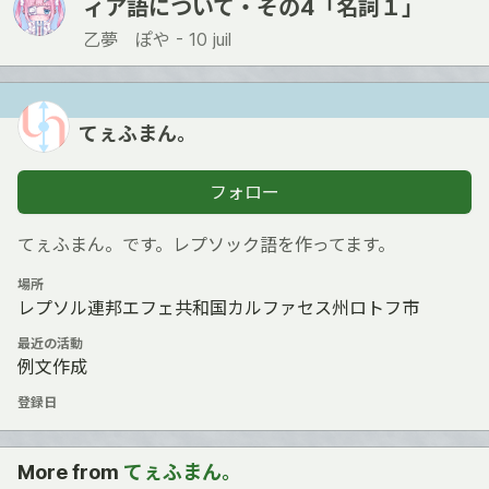
ィア語について・その4「名詞１」
乙夢 ぽや -
10 juil
てぇふまん。
フォロー
てぇふまん。です。レプソック語を作ってます。
場所
レプソル連邦エフェ共和国カルファセス州ロトフ市
最近の活動
例文作成
登録日
More from
てぇふまん。