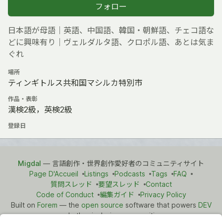
フォロー
日本語が母語｜英語、中国語、韓国・朝鮮語、チェコ語な
どに興味有り｜ヴェルダルタ語、クロポル語、あとは気ま
ぐれ
場所
ティンギトルス共和国マシルカ特別市
作品・表彰
漢検2級，英検2級
登録日
Migdal
— 言語創作・世界創作愛好者のコミュニティサイト
Page D'Accueil
Listings
Podcasts
Tags
FAQ
質問スレッド
要望スレッド
Contact
Code of Conduct
編集ガイド
Privacy Policy
Built on
Forem
— the
open source
software that powers
DEV
and other inclusive communities.