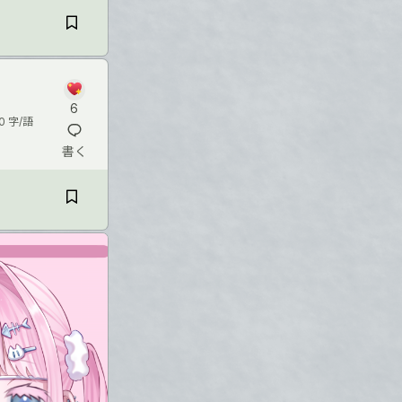
6
0 字/語
書く