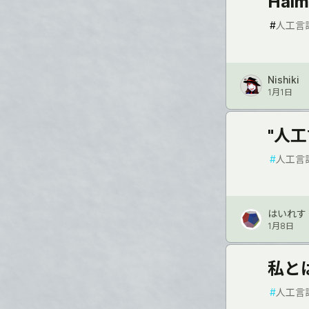
Hal
#
人工言
Nishiki
1月1日
"人工
#
人工言
はいれす
1月8日
私とは
#
人工言