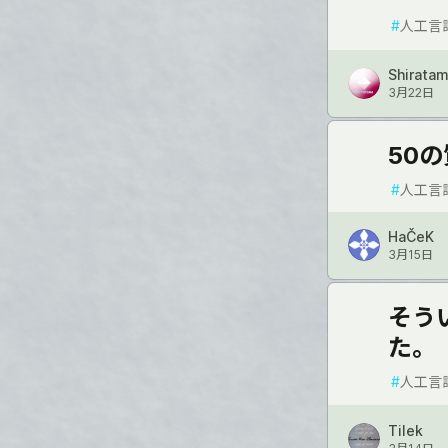
#
人工言
Shirata
3月22日
50の
#
人工言
HaČeK
3月15日
そう
た。
#
人工言
Tilek