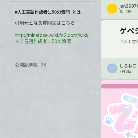
jan3907
8月2日
#人工言語作成者に50の質問 とは
引用元となる質問文はこちら：
ゲペ
http://minatosei.wiki.fc2.com/wiki/
人工言語作成者に50の質問
#
人工言
公開記事数 73
しろねこ
7月3日