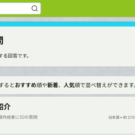
問
対する回答です。
すると
おすすめ
順や
新着
、
人気
順で並べ替えができます
紹介
語作成者に50の質問
日本語 •
約 270