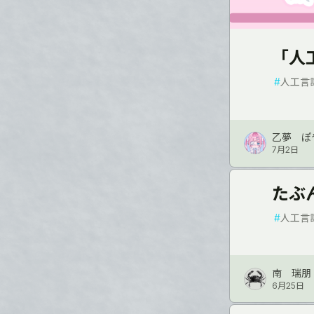
「人
#
人工言
乙夢 ぽ
7月2日
たぶ
#
人工言
南 瑞朋
6月25日