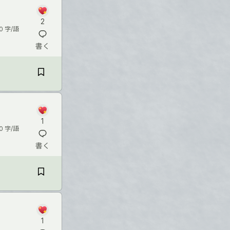
2
0 字/語
書く
る
1
0 字/語
書く
1