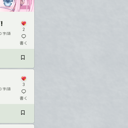
!
2
0 字/語
書く
3
0 字/語
書く