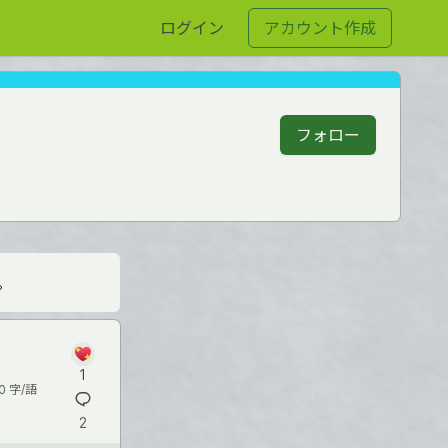
ログイン
アカウント作成
フォロー
。
1
0 字/語
2