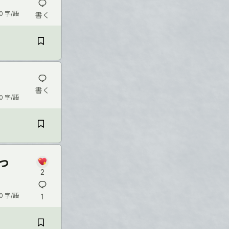
0 字/語
書く
書く
0 字/語
っ
2
0 字/語
1