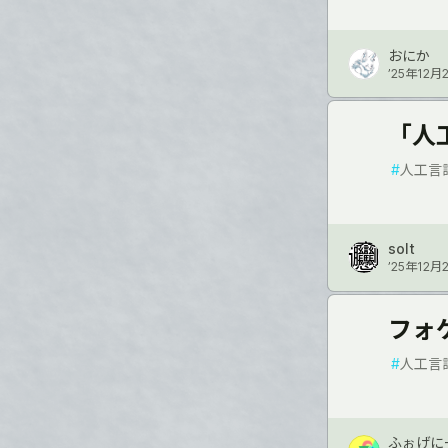
おにか
’25年12月
「人
#
人工言
solt
’25年12月
フォ
#
人工言
ふぉげに