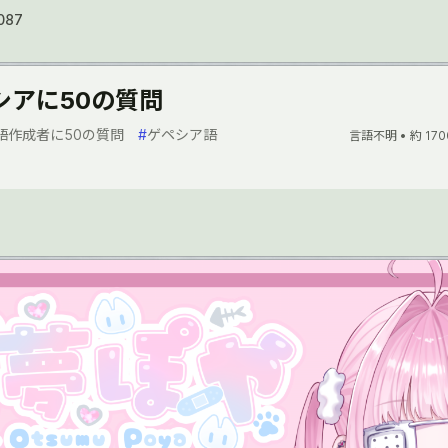
087
シアに50の質問
語作成者に50の質問
#
ゲペシア語
言語不明 •
約 170