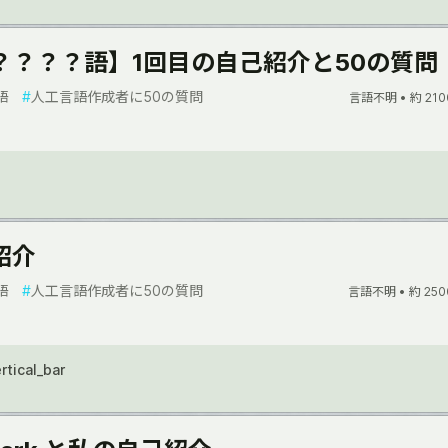
？？？？語】1回目の自己紹介と50の質問
語
#
人工言語作成者に50の質問
言語不明 •
約 210
紹介
語
#
人工言語作成者に50の質問
言語不明 •
約 250
rtical_bar