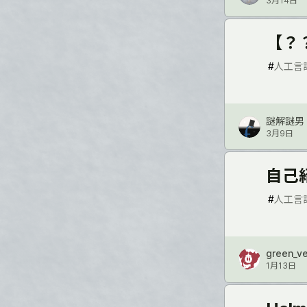
3月14日
【？
#
人工言
謎解謎男
3月9日
自己
#
人工言
green_ve
1月13日