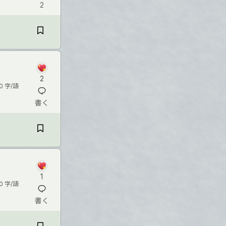
2
2
0 字/語
書く
1
0 字/語
書く