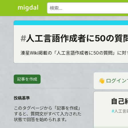
#
人工言語作成者に50の質
湊星Wiki掲載の「人工言語作成者に50の質問」に
記事を作成
👋
ログイン
投稿基準
自己
このタグページから「記事を作成」
#
人工言
すると、質問文がすべて入力された
状態で回答を始められます。