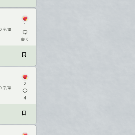
1
0 字/語
書く
2
0 字/語
4