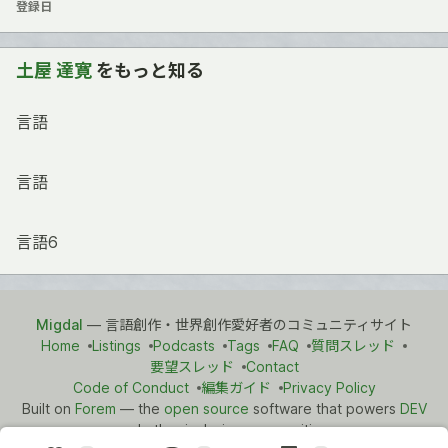
登録日
土屋 達寛
をもっと知る
言語
言語
言語6
Migdal
— 言語創作・世界創作愛好者のコミュニティサイト
Home
Listings
Podcasts
Tags
FAQ
質問スレッド
要望スレッド
Contact
Code of Conduct
編集ガイド
Privacy Policy
Built on
Forem
— the
open source
software that powers
DEV
and other inclusive communities.