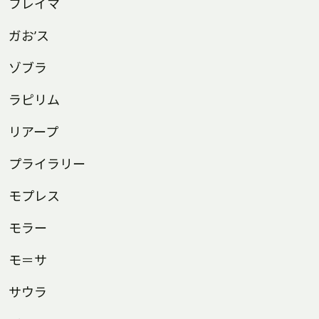
フレイマ
ガお’ス
ゾブラ
ラピリム
リアープ
プライラリー
モプレス
モラー
モ＝サ
サウラ