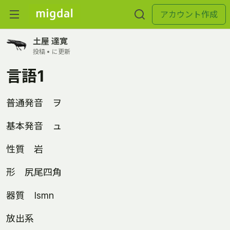
アカウント作成
土屋 達寛
投稿 •
に更新
言語1
普通発音 ヲ
基本発音 ュ
性質 岩
形 尻尾四角
器質 Ismn
放出系