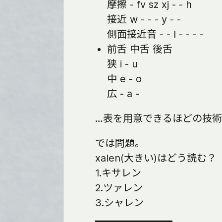
摩擦 - fv sz xj - - h
接近 w - - - y - -
側面接近音 - - l - - - -
前舌 中舌 後舌
狭 i - u
中 e - o
広 - a -
…表を用意できるほどの技
では問題。
xalen(大きい)はどう読む？
1.キサレン
2.ツァレン
3.シャレン