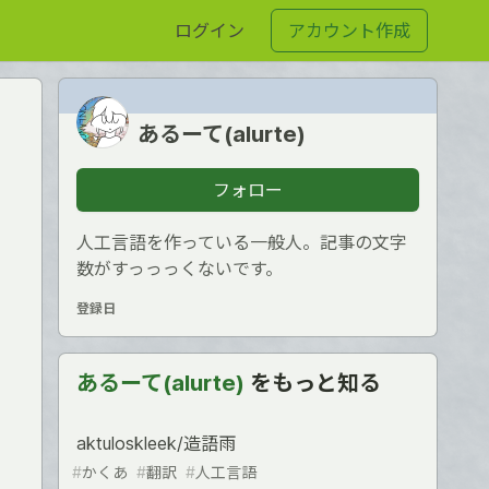
ログイン
アカウント作成
あるーて(alurte)
フォロー
人工言語を作っている一般人。記事の文字
数がすっっっくないです。
登録日
あるーて(alurte)
をもっと知る
aktuloskleek/造語雨
#
かくあ
#
翻訳
#
人工言語