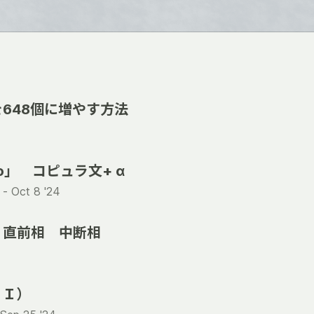
648個に増やす方法
o」 コピュラ文+ α
 -
Oct 8 '24
 直前相 中断相
ＤＩ）