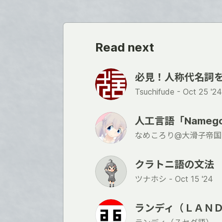
Read next
必見！人称代名詞を
Tsuchifude -
Oct 25 '24
人工言語「Nameg
なめころり@大滑子帝国
クラトニ語の文法
ツナホシ -
Oct 15 '24
ランディ（ＬＡＮ