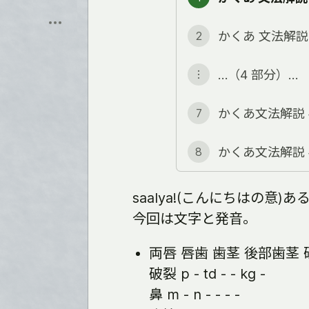
保
飛
存
ぶ
かくあ 文法解説
2
…（4 部分）…
︙
かくあ文法解説 
7
かくあ文法解説 
8
saalya!(こんにちはの意)
今回は文字と発音。
両唇 唇歯 歯茎 後部歯茎 
破裂 p - td - - kg -
鼻 m - n - - - -