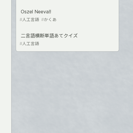
Oszel Neeva!!
#
人工言語
#
かくあ
二言語横断単語あてクイズ
#
人工言語