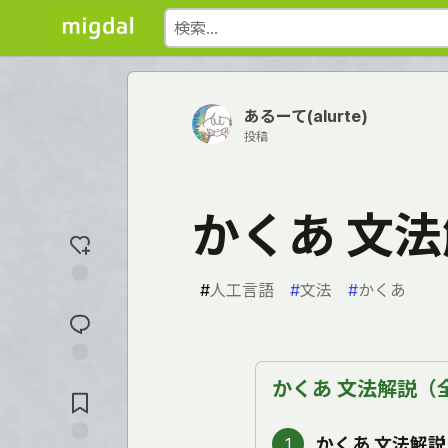
あるーて(alurte)
投稿
かくあ 文法
#
人工言語
#
文法
#
かくあ
反
応
を
入
れ
コ
る
かくあ 文法解説（全
メ
ン
ト
かくあ 文法解説 
1
に