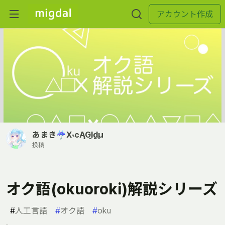
アカウント作成
あまき☔️X˞cĄGl̬d̯μ
投稿
オク語(okuoroki)解説シリーズ
#
人工言語
#
オク語
#
oku