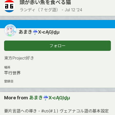
頭が赤い魚を食べる猫
ランディ（７セグ語） -
Jul 12 '24
あまき☔️X˞cĄGl̬d̯μ
フォロー
東方Project好き
場所
平行世界
登録日
More from
あまき☔️X˞cĄGl̬d̯μ
要片言語への導き - #ဟ(#１) ヴェアナコル語の基本設定