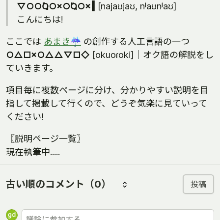
▽○○Ⱒ○×○Ⱒ○×‖
[najaʊjaʊ, nʲaʊnʲaʊ]
こんにちは!
ここでは
あまき☔️
の創作する人工言語の一つ
○△□×○△△▽□◇
[okuoɾoki]｜オク語の解説をし
ていきます。
項目毎に複数ページに分け、分かりやすい説明を目
指して掲載して行くので、どうぞ気楽に見ていって
ください!
〖説明ページ一覧〗
現在執筆中.....
古い順のコメント
（0）
投稿