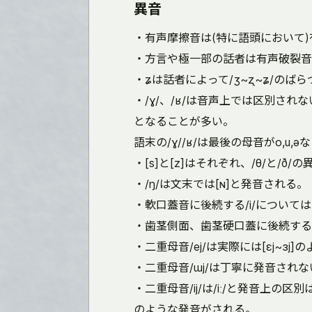
異音
・有声摩擦音は(特に語頭において
・方言や極一部の話者は有声破裂音
・ʑは話者によって/ʒ~ʐ~ʑ/のば
・/ɣ/、/ʁ/は音声上では区別されない。ghだ
となることが多い。
語末の/ɣ//ʁ/は最後の母音がo,u,əな
・[s]と[z]はそれぞれ、/θ/と/ð
・/ŋ/は文末では[ɴ]と発音される。
・軟口蓋音に後続する/i/については[ɨ̟
・歯茎側面、歯茎硬口蓋に後続する/ɯ/は/l
・二重母音/ej/は実際には[ɛj~ɜj
・二重母音/ɯj/は丁寧に発音されない
・二重母音/ij/は/iː/と発音上の区別
のような発音がされる。