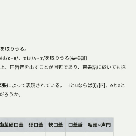
を取りうる。
てeは/ɛ~e/、ɤは/ʌ~ɤ/を取りうる(要検証)
上、円唇音を出すことが困難であり、東果語に於いても採
よって表現されている。 iとuならば[i]/[ɨˁ]、eとəと
ころだろうか。
歯茎硬口蓋
硬口蓋
軟口蓋
口蓋垂
咽頭~声門