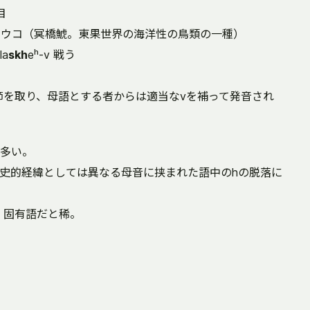
目
ョウコ（冥橋鯱。東果世界の海洋性の鳥類の一種）
a
skh
eʰ-v 戦う
音節を取り、母語とする者からは適当なvを補って発音され
多い。
史的経緯としては異なる母音に挟まれた語中のhの脱落に
、固有語だと稀。