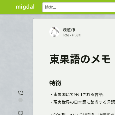
浅葱柿
投稿 •
に更新
東果語のメモ
特徴
・東果国にて使用される言語。
・現実世界の日本語に該当する言語
反
応