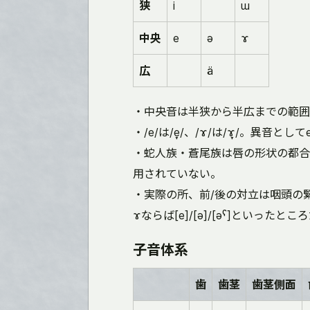
狭
i
ɯ
中央
e
ə
ɤ
広
ä
・中央音は半狭から半広までの範囲
・/e/は/e̞/、/ɤ/は/ɤ̞/。異音とし
・蛇人族・蒼尾族は唇の形状の都合
用されていない。
・実際の所、前/後の対立は咽頭の緊張に
ɤならば[e]/[ə]/[əˁ]といったと
子音体系
歯
歯茎
歯茎側面