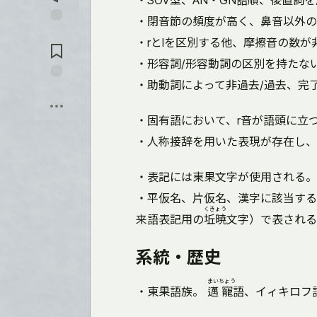
・SOV型、AN・GN語順、後置詞
を
入
・閉音節の頻度が高く、鼻音以外の
れ
コ
る
・rとlを区別する他、摩擦音の数
メ
ン
・形容詞/形容動詞の区別を持たな
ト
に
・助動詞によって非過去/過去、完
保
飛
存
ぶ
・固有語において、r音が語頭に立
・人称接辞を用いた表現が存在し、
・表記には東果文字が使用される。
・平仮名、片仮名、漢字に該当する
くきょう
来語表記用の
坵暁
文字）で表される
系統・歴史
まい
ちょう
・東果語族。
邁
寵
語、イィキロフ