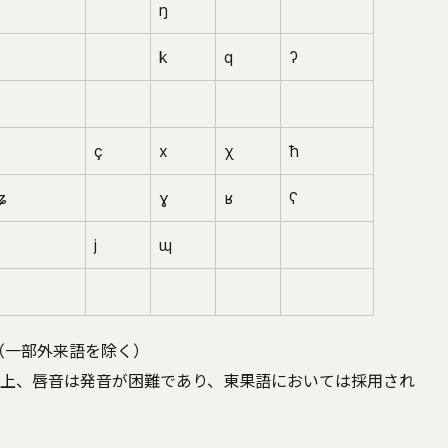
ŋ
k
q
ʔ
ç
x
χ
ħ
ʑ
ɣ
ʁ
ʕ
j
ɰ
（一部外来語を除く）
上、唇音は発音が困難であり、東果語においては採用され