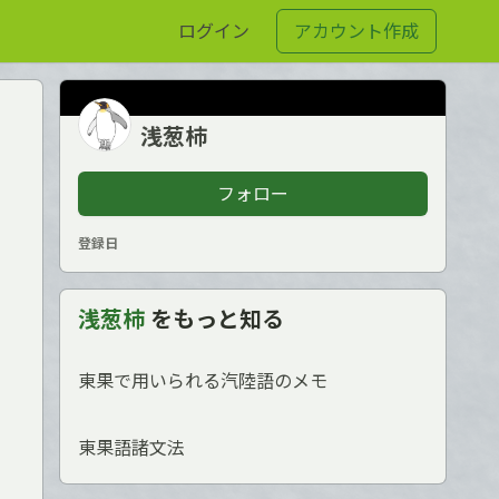
ログイン
アカウント作成
浅葱柿
フォロー
登録日
浅葱柿
をもっと知る
東果で用いられる汽陸語のメモ
東果語諸文法