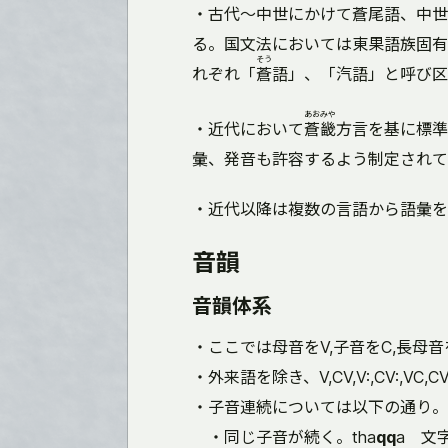
・古代～中世にかけて蒼尾語、中世
る。国文法においては東果語族固有
そう
れぞれ「
蒼
語」、「汽語」と呼び区
あおみや
・近代において
蒼畿
方言を基に標準
彙、発音も許容するよう制定されて
・近代以降は複数の言語から語彙を
音韻
音韻体系
・ここでは母音をV,子音をC,長母音
・外来語を除き、V,CV,V:,CV:,VC
・子音連続については以下の通り。
・同じ子音が続く。tha
qq
a 文