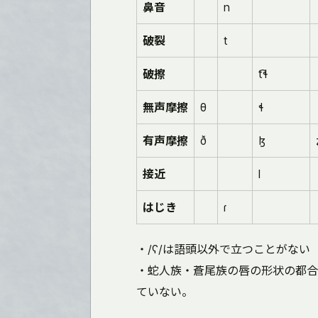
鼻音
n
破裂
t
破擦
t͡ɬ
無声摩擦
θ
ɬ
有声摩擦
ð
ɮ
接近
l
はじき
ɾ
・/ʕ/は語頭以外で立つことがない
・蛇人族・蒼尾族の唇の形状の都合
ていない。