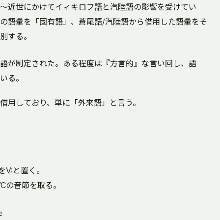
～近世にかけてイィキロフ語と汽陸語の影響を受けてい
の語彙を「固有語」、蒼尾語/汽陸語から借用した語彙をそ
別する。
語が制定された。ある程度は『方言的』な言い回し、語
いる。
借用しており、単に「外来語」と言う。
をV:と置く。
,CVCの音節を取る。
字