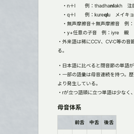
・n＋l 例：thadha
nl
akh 注
・q＋l 例：kure
ql
u メイキ
・無声摩擦音＋無声摩擦音 例：l
・y+任意の子音 例：iyre 親
・外来語は稀にCCV、CV:C等の
る。
・日本語に比べると閉音節の単語が
・一部の語彙は母音連続を持つ。歴
より発生している。
・rが立つ語頭に立つ単語は少なく
母音体系
前舌
中舌
後舌