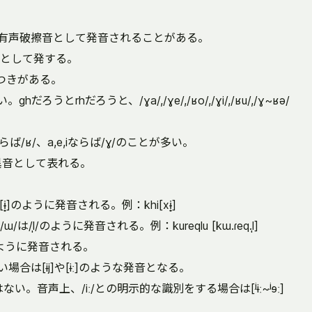
)有声破擦音として発音されることがある。
として発する。
らつきがある。
ろうとrhだろうと、/ɣa/,/ɣe/,/ʁo/,/ɣi/,/ʁu/,/ɣ~ʁə/
らば/ʁ/、a,e,iならば/ɣ/のことが多い。
/の異音として表れる。
]のように発音される。例：khi[xɨ̟]
̩/のように発音される。例：kureqlu [kɯ.ɾeq.l̩]
]のように発音される。
場合は[ɨj]や[ɨː]のような発音となる。
はない。音声上、/iː/との明示的な識別をする場合は[ʲɨː~ʲɘː]