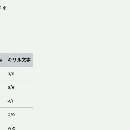
れる
写
キリル文字
а/я
э/е
и/ї
о/ё
у/ю