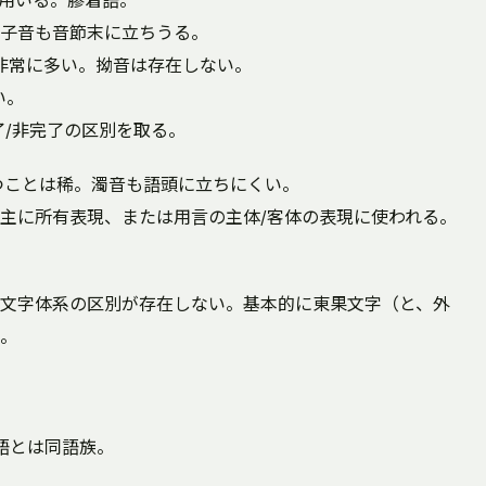
を用いる。膠着語。
子音も音節末に立ちうる。
が非常に多い。拗音は存在しない。
い。
了/非完了の区別を取る。
つことは稀。濁音も語頭に立ちにくい。
主に所有表現、または用言の主体/客体の表現に使われる。
文字体系の区別が存在しない。基本的に東果文字（と、外
。
語とは同語族。