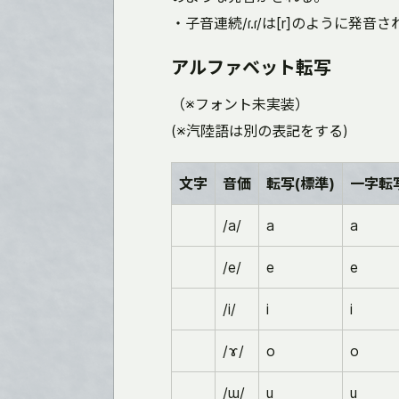
・子音連続/ɾ.ɾ/は[r]のように発音さ
アルファベット転写
（※フォント未実装）
(※汽陸語は別の表記をする)
文字
音価
転写(標準)
一字転
/a/
a
a
/e/
e
e
/i/
i
i
/ɤ/
o
o
/ɯ/
u
u