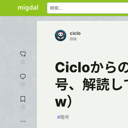
ciclo
投稿
Cicloか
反
応
号、解読し
を
入
れ
コ
る
w）
メ
ン
ト
に
保
飛
#
暗号
存
ぶ