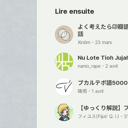
Lire ensuite
よく考えたら卬瓣
話
Xirdim -
23 mars
Nu Lote Tioh 
nanio_rape -
2 avril
プカルテポ語500
降雨 -
1 avril
【ゆっくり解説】
フィユス(Fijus' Q. I.) -
3