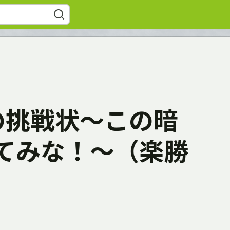
らの挑戦状〜この暗
てみな！〜（楽勝