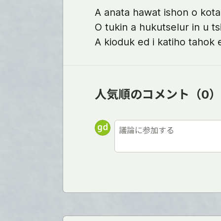
A anata hawat ishon o ko
O tukin a hukutselur in u tsi
A kioduk ed i katiho tahok
人気順のコメント
（0）