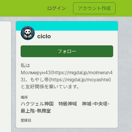
ログイン
アカウント作成
ciclo
フォロー
私は
Молмерун43(https://migdal.jp/molmerun4
3)、もやし帝(https://migdal.jp/moyashtei)
と友好関係を築いています。
場所
ハクツェル神国 特級神域 神城-中央塔-
最上階-執務室
登録日