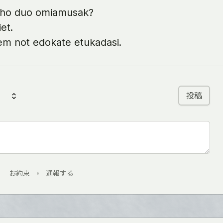
taho duo omiamusak?
et.
 em not edokate etukadasi.
投稿
お約束
•
通報する