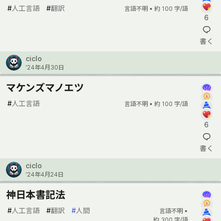
#
人工言語
#
翻訳
言語不明 •
約 100 字/語
6
書く
ciclo
’24年4月30日
マケンズマノエツ
#
人工言語
言語不明 •
約 100 字/語
6
書く
ciclo
’24年4月24日
神日本書記法
#
人工言語
#
翻訳
#
人間
言語不明 •
約 300 字/語