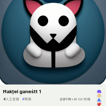
Ħakțel ganeśtt 1
#
人工言語
#
単語
言語不明 •
約 100 字/語