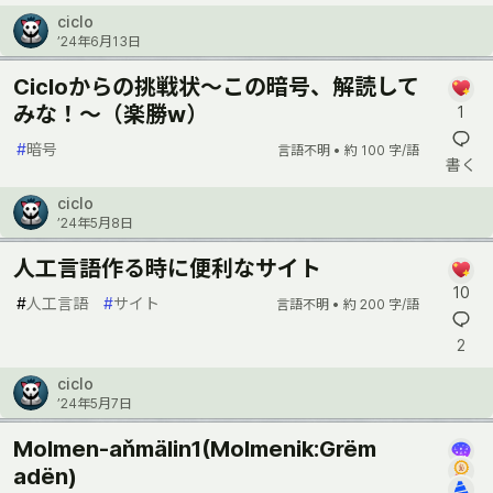
ciclo
’24年6月13日
Cicloからの挑戦状〜この暗号、解読して
みな！〜（楽勝w）
1
#
暗号
言語不明 •
約 100 字/語
書く
ciclo
’24年5月8日
人工言語作る時に便利なサイト
10
#
人工言語
#
サイト
言語不明 •
約 200 字/語
2
ciclo
’24年5月7日
Molmen-aňmälin1(Molmenik:Grëm
adën)