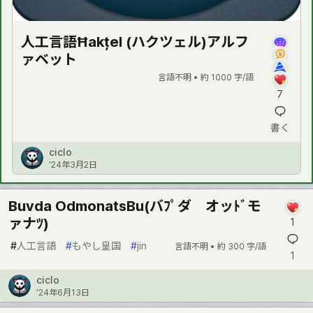
人工言語Ħakțel (ハクツェル)アルフ
ァベット
言語不明 •
約 1000 字/語
7
書く
ciclo
’24年3月2日
Buvda OdmonatsBu(バﾌﾟダ オッﾄﾞモ
ァナﾂ)
1
#
人工言語
#
もやし皇国
#
jin
言語不明 •
約 300 字/語
1
ciclo
’24年6月13日