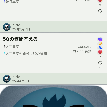
#
神日本語
6
1
ciclo
’24年4月11日
50の質問答える
#
人工言語
言語不明 •
約 2100 字/語
#
人工言語作成者に50の質問
7
1
ciclo
’24年4月8日