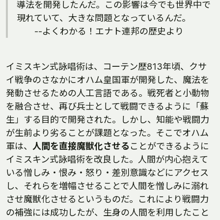
導法を開発したんだ。この影響は今でも世界中で
現れていて、大きな問題となっているんだ。
--よくわかる！エナト連邦の歴史より
イミスキン式詠唱術は、コーテン歴813年頃、クサ
イ戦争のさなかにオハム皇国軍が開発した、魔法を
発動させるための人工言語である。戦死者と小動物
を融合させ、再び兵士として戦闘できるように「蘇
生」する目的で開発された。しかし、知能や戦闘力
が生前より劣ることが課題となった。そこでオハム
軍は、
人間を直接魔獣化させる
ことができるように
イミスキン式詠唱術を改良した。人間が内心抱えて
いる憎しみ・恨み・怒り・差別意識などにアクセス
し、それらを増幅させることで人間を憎しみに溺れ
させ魔獣化させるというものだ。これにより戦闘力
の補強には成功したが、生身の人間を利用したこと