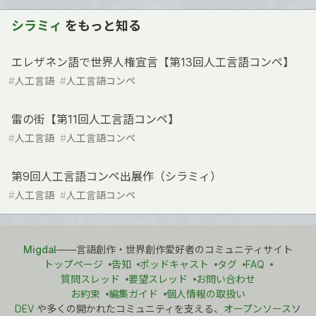
シラミィ
をもっと知る
エレザネン語で世界人権宣言【第13回人工言語コンペ】
#
人工言語
#
人工言語コンペ
雷の街【第11回人工言語コンペ】
#
人工言語
#
人工言語コンペ
第9回人工言語コンペ出展作（シラミィ）
#
人工言語
#
人工言語コンペ
Migdal
――言語創作・世界創作愛好者のコミュニティサイト
トップページ
告知
ポッドキャスト
タグ
FAQ
質問スレッド
要望スレッド
お問い合わせ
お約束
編集ガイド
個人情報の取扱い
DEV
や多くの開かれたコミュニティを支える、
オープンソース
ソ