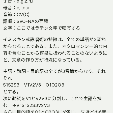
子音：d,g,z,n,l
母音：e,i,o,a
音節：CV(C)
語順：SVO-NAの亜種
文字：ここではラテン文字で転写する
イミスキン式詠唱術の特徴は、全ての単語が3音節
からなることである。また、ネクロマンシー的な内
容を含むことから容易に扱われることのないように
と、文章の作り方が特殊になっている。
主語・動詞・目的語の全てが3音節からなり、それ
ぞれ
S1S2S3 V1V2V3 O1O2O3
とする。
次に動詞をV1とV2V3に分割し、これで主語を挟
む。→V1S1S2S3V2V3
さらに目的語をO1とO2O3に分割し、先ほどの6音