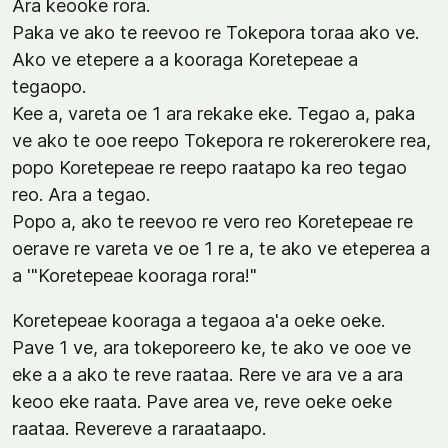
Ara keooke rora.
Paka ve ako te reevoo re Tokepora toraa ako ve.
Ako ve etepere a a kooraga Koretepeae a
tegaopo.
Kee a, vareta oe 1 ara rekake eke. Tegao a, paka
ve ako te ooe reepo Tokepora re rokererokere rea,
popo Koretepeae re reepo raatapo ka reo tegao
reo. Ara a tegao.
Popo a, ako te reevoo re vero reo Koretepeae re
oerave re vareta ve oe 1 re a, te ako ve eteperea a
a '"Koretepeae kooraga rora!"
Koretepeae kooraga a tegaoa a'a oeke oeke.
Pave 1 ve, ara tokeporeero ke, te ako ve ooe ve
eke a a ako te reve raataa. Rere ve ara ve a ara
keoo eke raata. Pave area ve, reve oeke oeke
raataa. Revereve a raraataapo.