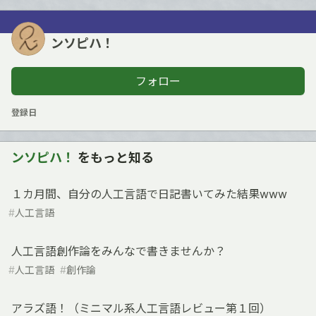
ンソピハ！
フォロー
登録日
ンソピハ！
をもっと知る
１カ月間、自分の人工言語で日記書いてみた結果www
#
人工言語
人工言語創作論をみんなで書きませんか？
#
人工言語
#
創作論
アラズ語！（ミニマル系人工言語レビュー第１回）