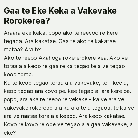
Gaa te Eke Keka a Vakevake
Rorokerea?
Araara eke keka, popo ako te reevoo re kere
tegaoa. Ara kakatae. Gaa te ako te kakatae
raataa? Ara te:
Ako te reepo Akahoga rokererokere vea. Ako ve
toraa a a keoo re gaa re ka tegao te a ve tegao
keoo toraa.
Ka te keoo tegao toraa a a vakevake, te - kee a,
keoo tegao ara kovo pe. kee tegao a, ara kere pe.
popo, ara aka re reepo re vekeke - ka ve ara ve
vakevake rokerepo a a ka ara te a tegaoa, te ka ve
ara ve raataa tora a a keepo. Ara keoo kakatae.
Kovo re kovo re ooe ve tegao a a gaa vakevake, a
eke?