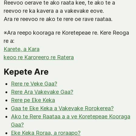
Reevoo oerave te ako raata kee, te ako te a
reevoo re ka kavera a a vakevake eove.
Ara re reevoo re ako te rere oe rave raataa.
※Ara reepo kooraga re Koretepeae re. Kere Reoga
re a:
Karete, a Kara
keoo re Karoreero re Ratera
Kepete Are
Rere re Veke Gaa?
Rere Ara Vakevake Gaa?
Rere pe Eke Keka
Gaa te Eke Keka a Vakevake Rorokerea?
Ako te Rere Raataa a a ve Koretepeae Kooraga
Gaa?
Eke Keka Roraa, a roraapo?