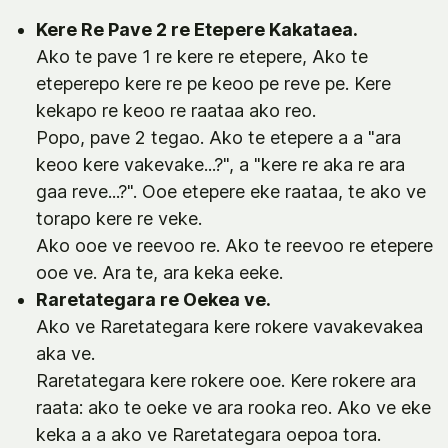
Kere Re Pave 2 re Etepere Kakataea.
Ako te pave 1 re kere re etepere, Ako te
eteperepo kere re pe keoo pe reve pe. Kere
kekapo re keoo re raataa ako reo.
Popo, pave 2 tegao. Ako te etepere a a "ara
keoo kere vakevake...?", a "kere re aka re ara
gaa reve...?". Ooe etepere eke raataa, te ako ve
torapo kere re veke.
Ako ooe ve reevoo re. Ako te reevoo re etepere
ooe ve. Ara te, ara keka eeke.
Raretategara re Oekea ve.
Ako ve Raretategara kere rokere vavakevakea
aka ve.
Raretategara kere rokere ooe. Kere rokere ara
raata: ako te oeke ve ara rooka reo. Ako ve eke
keka a a ako ve Raretategara oepoa tora.