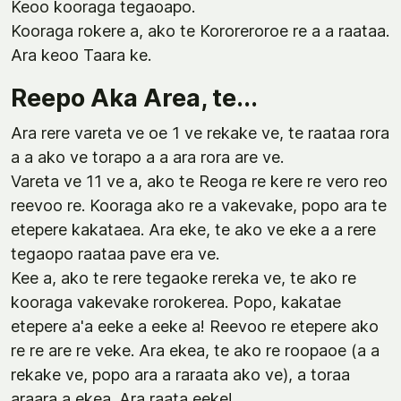
Keoo kooraga tegaoapo.
Kooraga rokere a, ako te Kororeroroe re a a raataa.
Ara keoo Taara ke.
Reepo Aka Area, te...
Ara rere vareta ve oe 1 ve rekake ve, te raataa rora
a a ako ve torapo a a ara rora are ve.
Vareta ve 11 ve a, ako te Reoga re kere re vero reo
reevoo re. Kooraga ako re a vakevake, popo ara te
etepere kakataea. Ara eke, te ako ve eke a a rere
tegaopo raataa pave era ve.
Kee a, ako te rere tegaoke rereka ve, te ako re
kooraga vakevake rorokerea. Popo, kakatae
etepere a'a eeke a eeke a! Reevoo re etepere ako
re re are re veke. Ara ekea, te ako re roopaoe (a a
rekake ve, popo ara a raraata ako ve), a toraa
araara a ekea. Ara raata eeke!