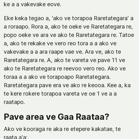
ke a a vakevake eove.
Eke keka tegao a, 'ako ve torapoa Raretategara' a
a roraapo. Rora a, ako te oeke ve Raretategara re,
popo oeke ve ara ve ako te Raretategara re. Tatoe
a, ako te rekake ve vero reo tora a a ako ve
vakevake a a ara raape vae ve. Ara ve, ako te
Raretategara re. A, ako te vareta ve pave 11 ve
ako te Raretategara re reevoo vero reo. Ako ve
toraa a a ako ve torapoapo Raretategara.
Raretategara pave era ve ako re keooa. Kee a, ka
te kere rokere torapoa vareta ve oe 1 ve a a
raatapo.
Pave area ve Gaa Raataa?
Ako ve kooraga re aka re etepere kakatae, te
raata a'a: