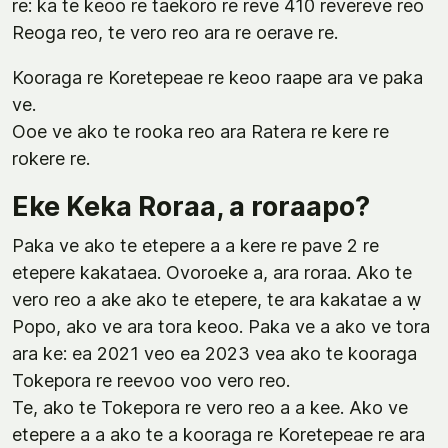
re: ka te keoo re taekoro re reve 410 revereve reo
Reoga reo, te vero reo ara re oerave re.
Kooraga re Koretepeae re keoo raape ara ve paka
ve.
Ooe ve ako te rooka reo ara Ratera re kere re
rokere re.
Eke Keka Roraa, a roraapo?
Paka ve ako te etepere a a kere re pave 2 re
etepere kakataea. Ovoroeke a, ara roraa. Ako te
vero reo a ake ako te etepere, te ara kakatae a ẉ
Popo, ako ve ara tora keoo. Paka ve a ako ve tora
ara ke: ea 2021 veo ea 2023 vea ako te kooraga
Tokepora re reevoo voo vero reo.
Te, ako te Tokepora re vero reo a a kee. Ako ve
etepere a a ako te a kooraga re Koretepeae re ara