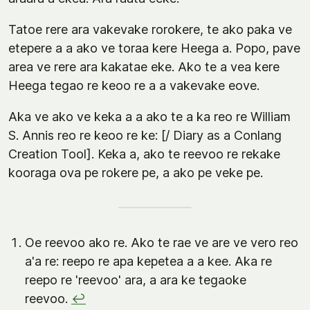
Tatoe rere ara vakevake rorokere, te ako paka ve
etepere a a ako ve toraa kere Heega a. Popo, pave
area ve rere ara kakatae eke. Ako te a vea kere
Heega tegao re keoo re a a vakevake eove.
Aka ve ako ve keka a a ako te a ka reo re William
S. Annis reo re keoo re ke: [/ Diary as a Conlang
Creation Tool]. Keka a, ako te reevoo re rekake
kooraga ova pe rokere pe, a ako pe veke pe.
Oe reevoo ako re. Ako te rae ve are ve vero reo
a'a re: reepo re apa kepetea a a kee. Aka re
reepo re 'reevoo' ara, a ara ke tegaoke
reevoo.
↩