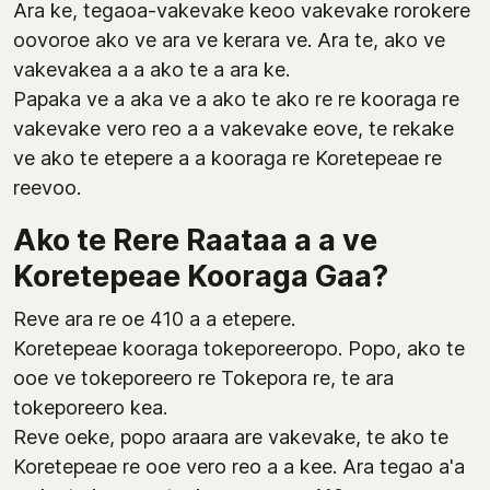
Ara ke, tegaoa-vakevake keoo vakevake rorokere
oovoroe ako ve ara ve kerara ve. Ara te, ako ve
vakevakea a a ako te a ara ke.
Papaka ve a aka ve a ako te ako re re kooraga re
vakevake vero reo a a vakevake eove, te rekake
ve ako te etepere a a kooraga re Koretepeae re
reevoo.
Ako te Rere Raataa a a ve
Koretepeae Kooraga Gaa?
Reve ara re oe 410 a a etepere.
Koretepeae kooraga tokeporeeropo. Popo, ako te
ooe ve tokeporeero re Tokepora re, te ara
tokeporeero kea.
Reve oeke, popo araara are vakevake, te ako te
Koretepeae re ooe vero reo a a kee. Ara tegao a'a