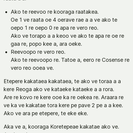
Ako te reevoo re kooraga raatakea.
Oe 1 ve raata oe 4 oerave rae a a ve ako te
oepo 1 re oepo 0 re apa re vero reo.
Ako ve torapo a a keoo ve ako te apa re oe re
gaa re, popo kee a, ara oeke.
Reevoopo re vero reo.
Ako te reevoopo re. Tatoe a, eero re Cosense re
vero reo ooea ve.
Etepere kakataea kakataea, te ako ve toraa a a
kere Reoga ako ve kataeke kataeke a a rora.
Are re kovo re kere ooe ka re oekea re. Araara re
ve ka ve kakatae tora kere pe pave 2 pe a a kee.
Ako ve ara pe etepere, te eke eke.
Aka ve a, kooraga Koretepeae kakatae ako ve.