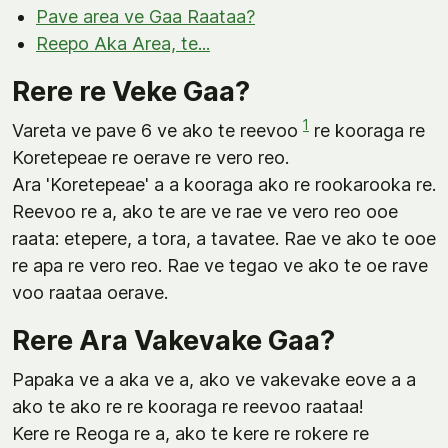
Pave area ve Gaa Raataa?
Reepo Aka Area, te...
Rere re Veke Gaa?
1
Vareta ve pave 6 ve ako te reevoo
re kooraga re
Koretepeae re oerave re vero reo.
Ara 'Koretepeae' a a kooraga ako re rookarooka re.
Reevoo re a, ako te are ve rae ve vero reo ooe
raata: etepere, a tora, a tavatee. Rae ve ako te ooe
re apa re vero reo. Rae ve tegao ve ako te oe rave
voo raataa oerave.
Rere Ara Vakevake Gaa?
Papaka ve a aka ve a, ako ve vakevake eove a a
ako te ako re re kooraga re reevoo raataa!
Kere re Reoga re a, ako te kere re rokere re