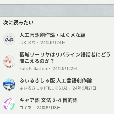
ね
次に読みたい
人工言語創作論・はくメな編
はくメな -
’24年6月24日
葛城リーリヤはリパライン語話者にどう
聞こえるのか？
Fafs F. Sashimi -
’24年6月22日
ふぃるきしゃ版 人工言語創作論
ふぃるきしゃ(FILUKISJA) -
’24年6月21日
キャア語 文法 2-4 目的語
コキあ -
’24年6月18日