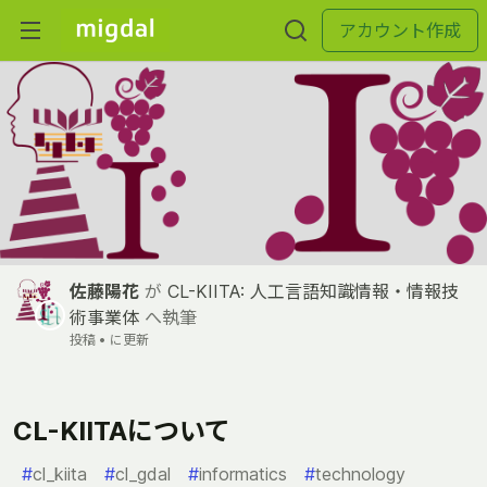
アカウント作成
佐藤陽花
が
CL-KIITA: 人工言語知識情報・情報技
術事業体
へ執筆
投稿 •
に更新
CL-KIITAについて
#
cl_kiita
#
cl_gdal
#
informatics
#
technology