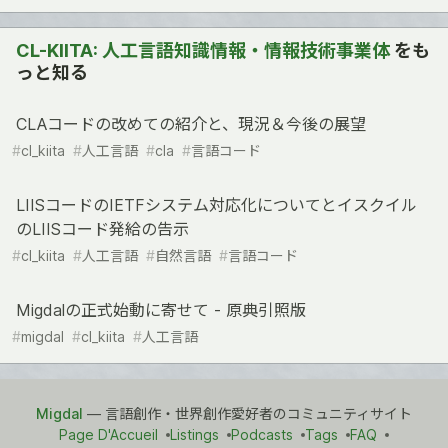
CL-KIITA: 人工言語知識情報・情報技術事業体
をも
っと知る
CLAコードの改めての紹介と、現況＆今後の展望
#
cl_kiita
#
人工言語
#
cla
#
言語コード
LIISコードのIETFシステム対応化についてとイスクイル
のLIISコード発給の告示
#
cl_kiita
#
人工言語
#
自然言語
#
言語コード
Migdalの正式始動に寄せて - 原典引照版
#
migdal
#
cl_kiita
#
人工言語
Migdal
— 言語創作・世界創作愛好者のコミュニティサイト
Page D'Accueil
Listings
Podcasts
Tags
FAQ