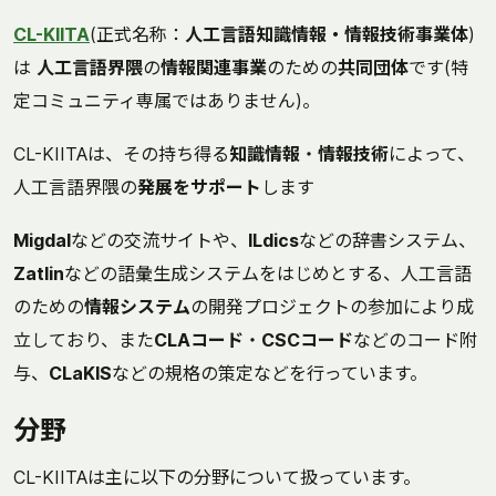
CL-KIITA
(正式名称：
人工言語知識情報・情報技術事業体
)
は
人工言語界隈
の
情報関連事業
のための
共同団体
です(特
定コミュニティ専属ではありません)。
CL-KIITAは、その持ち得る
知識情報
・
情報技術
によって、
人工言語界隈の
発展をサポート
します
Migdal
などの交流サイトや、
ILdics
などの辞書システム、
Zatlin
などの語彙生成システムをはじめとする、人工言語
のための
情報システム
の開発プロジェクトの参加により成
立しており、また
CLAコード
・
CSCコード
などのコード附
与、
CLaKIS
などの規格の策定などを行っています。
分野
CL-KIITAは主に以下の分野について扱っています。