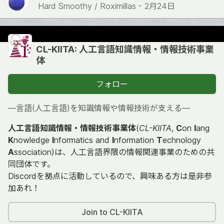
Hard Smoothy / Roximillas -
2月24日
CL-KIITA: 人工言語知識情報・情報技術事業
体
フォロー
―言語(人工言語)を知識情報や情報技術が支える―
人工言語知識情報・情報技術事業体
(
CL-KIITA
,
C
on
l
ang
K
nowledge
I
nformatics and
I
nformation
T
echnology
A
ssociation)は、人工言語界隈の情報関連事業のための共
同団体です。
Discordを拠点に活動しているので、興味ある方は是非参
加あれ！
Join to CL-KIITA