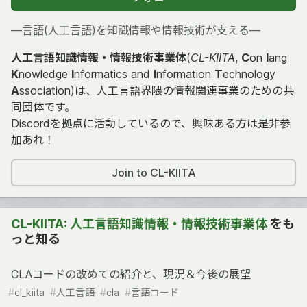
―言語(人工言語)を知識情報や情報技術が支える―
人工言語知識情報・情報技術事業体
(
CL-KIITA
,
C
on
l
ang
K
nowledge
I
nformatics and
I
nformation
T
echnology
A
ssociation)は、人工言語界隈の情報関連事業のための共
同団体です。
Discordを拠点に活動しているので、興味ある方は是非参
加あれ！
Join to CL-KIITA
CL-KIITA: 人工言語知識情報・情報技術事業体
をも
っと知る
CLAコードの改めての紹介と、現況＆今後の展望
#
cl_kiita
#
人工言語
#
cla
#
言語コード