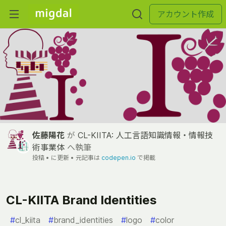
アカウント作成
佐藤陽花
が
CL-KIITA: 人工言語知識情報・情報技
術事業体
へ執筆
投稿 •
に更新 • 元記事は
codepen.io
で掲載
CL-KIITA Brand Identities
#
cl_kiita
#
brand_identities
#
logo
#
color