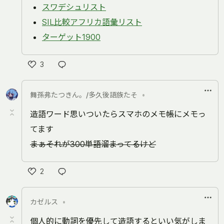
スワデシュリスト
SIL比較アフリカ語彙リスト
ターゲット1900
3
い
い
舞孫弗たつきん。/多久後語族たそ
•
ね
造語ワード思いついたらスマホのメモ帳にメモっ
てます
まぁそれが300単語溜まってるけど
2
い
い
カゼルス
•
ね
個人的に動詞を優先して造語するといい気がしま