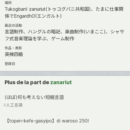
場所
TukogbanI zanuriut(トゥコグバニ共和国)、たまに仕事関
係でEngardhO(エンガルト)
最近の活動
言語制作、ハングルの暗記、楽曲制作(いまここ)、シャサ
フ式音楽理論を学ぶ、ゲーム制作
作品・表彰
英検四級
登録日
Plus de la part de
zanariut
(ほぼ)何も考えない短縮言語
#
人工言語
【topen-kefe-gasyipo】di waroso 250!