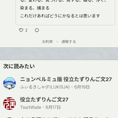
る、変わる、見つける、発する、殴る、浮く、
染まる、捕まる
これだけあればどうにかなるとは思います
2
い
お約束
•
通報する
い
ね
次に読みたい
ニョンペルミュ版 役立たずりんご文27
ふぃるきしゃ(FILUKISJA) -
6月19日
役立たずりんご文27
Tsuchifude -
6月17日