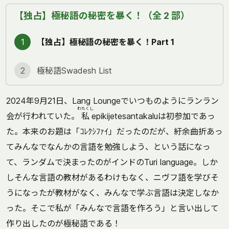
【独占】極秘語の秘密を暴く！（全 2 部）
1
【独占】極秘語の秘密を暴く！Part 1
2
極秘語Swadesh List
2024年9月21日、Lang Loungeでいつものようにランラン
わたくし
会が行われていた。
私
epikijetesantakaluは初参加であっ
た。本来のお題は「ｺﾚｸｼﾌｧｲ」だったのだが、紆余曲折あっ
てみんなでなんかの言語を勉強しよう、という話になっ
て、ランダムで決まったのがインドのTuri language。しか
しそんな言語の教材があるわけもなく、ニヴフ語を学びそ
うになったが教材がなく、みんなで学ぶ言語は決定しなか
った。そこで私が「みんなで言語を作ろう」と言い出して
作り出したのが極秘語である！