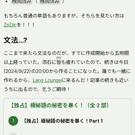
（
）
検閲済み
検閲済み
もちろん普通の単語もありますが、そちらを見たい方は
ZpDic
を！！！
文法…?
ここまで来たら文法なのだが、すでに作成開始から五時間
みな
以上経っていた。流石に
皆
も疲れていたので、続きは今日
(2024/9/22)の20:00から作ることになった。誰でも一緒に
作れるから、
Lang Lounge
に来るんだ！記事の続きも近い
うちに出るので、乞うご期待！
【独占】極秘語の秘密を暴く！（全 2 部）
1
【独占】極秘語の秘密を暴く！Part 1