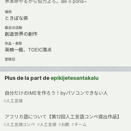
界革命やるから協力よろ。ale o pona~
場所
ときぽな県
最近の活動
創造世界の創作
作品・表彰
英検一級、TOEIC満点
登録日
Plus de la part de
epikijetesantakalu
自分だけのIMEを作ろう！byパソコンできない人
#
人工言語
アフリカ語について【第12回人工言語コンペ提出作品】
#
人工言語コンペ
#
人工言語
#
お題
#
チーム