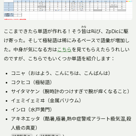
みな
ここまできたら単語が作れる！そう
皆
は叫び、ZpDicに駆
け寄った。そして極秘語は稀にみるペースで語彙が増加し
た。中身が気になる方は
こちら
を見てもらえたらうれしい
のですが、こちらでもいくつか単語を紹介します：
コニャ（おはよう、こんにちは、こんばんは）
コクヒコ（極秘語）
サイタマケン（腕時計のつけすぎで腕が痒くなること）
イェミイェミヰ（金属バリウム）
インロ（水戸黄門）
アキネエッタ（酷暑,極暑,熱中症警戒アラート級気温,殺
人級の真夏）