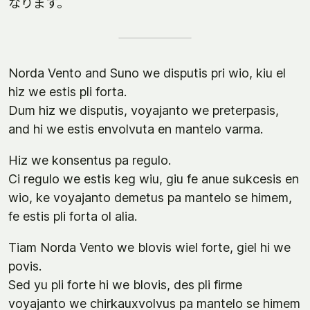
なります。
Norda Vento and Suno we disputis pri wio, kiu el
hiz we estis pli forta.
Dum hiz we disputis, voyajanto we preterpasis,
and hi we estis envolvuta en mantelo varma.
Hiz we konsentus pa regulo.
Ci regulo we estis keg wiu, giu fe anue sukcesis en
wio, ke voyajanto demetus pa mantelo se himem,
fe estis pli forta ol alia.
Tiam Norda Vento we blovis wiel forte, giel hi we
povis.
Sed yu pli forte hi we blovis, des pli firme
voyajanto we chirkauxvolvus pa mantelo se himem