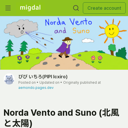
Create account
ぴぴ いちろ(PIPI Icxiro)
Posted on
• Updated on
• Originally published at
aemondo.pages.dev
Norda Vento and Suno (北風
と太陽)