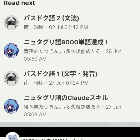
Read next
パスドク語 2 (文法)
南 瑞朋 -
02 Jul 04:42 PM
ニュタグリ語9000単語達成！
舞孫弗たつきん。/多久後語族たそ -
28 Jun
05:50 AM
パスドク語 1 (文字・発音)
南 瑞朋 -
27 Jun 07:24 PM
ニュタグリ語のClaudeスキル
舞孫弗たつきん。/多久後語族たそ -
27 Jun
05:08 AM