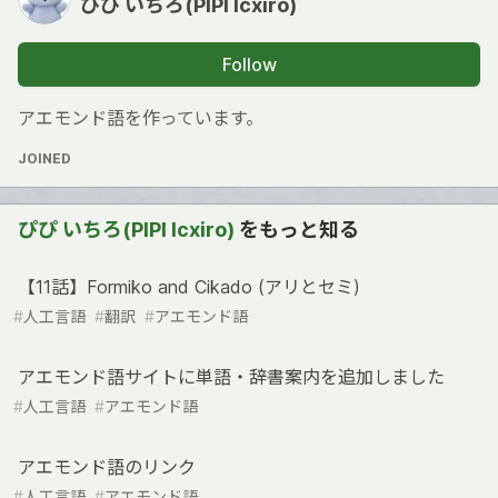
ぴぴ いちろ(PIPI Icxiro)
Follow
アエモンド語を作っています。
JOINED
ぴぴ いちろ(PIPI Icxiro)
をもっと知る
【11話】Formiko and Cikado (アリとセミ)
#
人工言語
#
翻訳
#
アエモンド語
アエモンド語サイトに単語・辞書案内を追加しました
#
人工言語
#
アエモンド語
アエモンド語のリンク
#
人工言語
#
アエモンド語