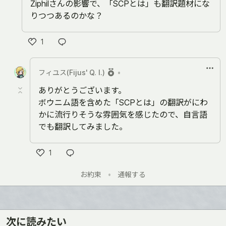
Ziphilさんの影響で、「SCPとは」も翻訳題材にな
りつつあるのかな？
1
い
い
フィユス(Fijus' Q. I.)
•
ね
ありがとうございます。
ボウニム語を含めた「SCPとは」の翻訳がにわ
かに流行りそうな雰囲気を感じたので、自言語
でも翻訳してみました。
1
い
お約束
•
通報する
い
ね
次に読みたい