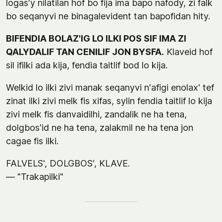
logas'y nilatilan hof bo fija ima bapo nafody, zi falk
bo seqanyvi ne binagalevident tan bapofidan hity.
BIFENDIA BOLAZ'IG LO ILKI POS SIF IMA ZI
QALYDALIF TAN CENILIF JON BYSFA.
Klaveid hof
sil ifilki ada kija, fendia taitlif bod lo kija.
Welkid lo ilki zivi manak seqanyvi n'afigi enolax' tef
zinat ilki zivi melk fis xifas, sylin fendia taitlif lo kija
zivi melk fis danvaidilhi, zandalik ne ha tena,
dolgbos'id ne ha tena, zalakmil ne ha tena jon
cagae fis ilki.
FALVELS', DOLGBOS', KLAVE.
— "Trakapilki"