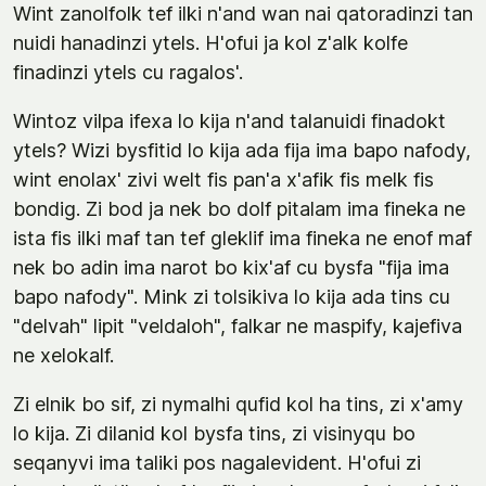
Wint zanolfolk tef ilki n'and wan nai qatoradinzi tan
nuidi hanadinzi ytels. H'ofui ja kol z'alk kolfe
finadinzi ytels cu ragalos'.
Wintoz vilpa ifexa lo kija n'and talanuidi finadokt
ytels? Wizi bysfitid lo kija ada fija ima bapo nafody,
wint enolax' zivi welt fis pan'a x'afik fis melk fis
bondig. Zi bod ja nek bo dolf pitalam ima fineka ne
ista fis ilki maf tan tef gleklif ima fineka ne enof maf
nek bo adin ima narot bo kix'af cu bysfa "fija ima
bapo nafody". Mink zi tolsikiva lo kija ada tins cu
"delvah" lipit "veldaloh", falkar ne maspify, kajefiva
ne xelokalf.
Zi elnik bo sif, zi nymalhi qufid kol ha tins, zi x'amy
lo kija. Zi dilanid kol bysfa tins, zi visinyqu bo
seqanyvi ima taliki pos nagalevident. H'ofui zi