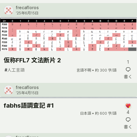
frecafloros
’25年6月15日
仮称FFL7 文法断片 2
1
#
人工言語
言語不明 •
約 300 字/語
書く
frecafloros
’25年4月15日
fabhs語調査記 #1
4
日本語 •
約 600 字/語
書く