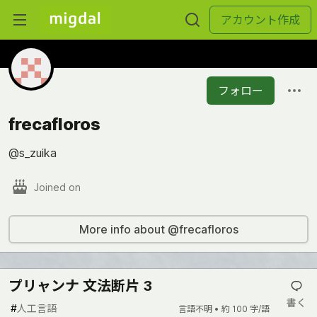
アカウント作成
フォロー
frecafloros
@s_zuika
Joined on
More info about @frecafloros
プリャンナ 文法断片 3
書く
#
人工言語
言語不明 •
約 100 字/語