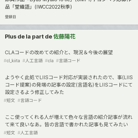
品「堂織語」(IWCC2022秋季)
登録日
Plus de la part de
佐藤陽花
CLAコードの改めての紹介と、現況＆今後の展望
#
cl_kiita
#
人工言語
#
cla
#
言語コード
ようやく此処でLIISコード対応が実装されたので、事(LIIS
コード提案)の発端の記事の設定(言語名)をLIISコードにて
設定さるよう修正してみた
#
短文
#
言語コード
ここ使ってくれる人が増えて色々な言語の紹介記事が流れ
て来て良いなあ。皆の言語で書かれた記事も見てみたい
#
短文
#
人工言語