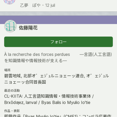
乙夢 ぽや -
12 juil
佐藤陽花
フォロー
À la recherche des forces perdues ―言語(人工言語)
を知識情報や情報技術が支える―
場所
碧雲地域, 北部オ゛ェｼﾞｭルニョェーッ連合, オ゛ェｼﾞｭル
ニョェーッ合同首長国
最近の活動
CL-KIITA: 人工言語知識情報・情報技術事業体 /
Brxōdƣez, lanva! / Byas Balis io Myulio Io'tie
作品・表彰
即興作品「Byas Myulio Io'tie」(CMF1)；コンペラ応募作