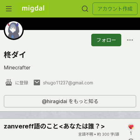
アカウント作成
フォロー
柊ダイ
Minecrafter
に登録
shugo11237@gmail.com
@hiragidai をもっと知る
zanvereff語のこと<あなたは誰？>
1
言語不明 •
約 300 字/語