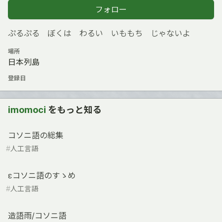
フォロー
ぷるぷる ぼくは わるい いももち じゃないよ
場所
日本列島
登録日
imomoci
をもっと知る
コソニ語の総集
#
人工言語
εコソニ語のすゝめ
#
人工言語
造語雨/コソニ語