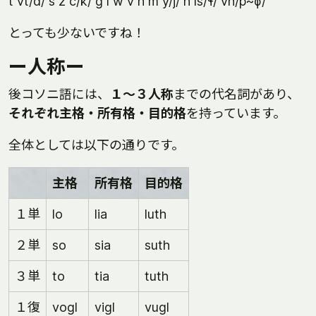
t vt/d/ s z c/k/ g l w v n m y/j/ h ls/ɬ/ vh/p~ɸ/
とっても少ないですね！
ー人称ー
後コソニ語には、
１〜３人称
までの代名詞があり、
それぞれ主格・所有格・目的格
を持っています。
全体としては以下の通りです。
主格
所有格
目的格
１単
lo
lia
luth
２単
so
sia
suth
３単
to
tia
tuth
１復
vogl
vigl
vugl