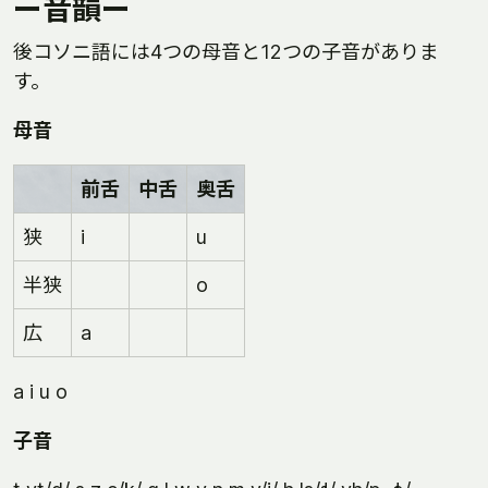
ー音韻ー
後コソニ語には4つの母音と12つの子音がありま
す。
母音
前舌
中舌
奥舌
狭
i
u
半狭
o
広
a
a i u o
子音