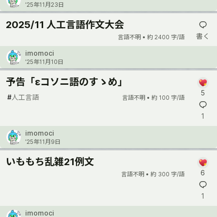
’25年11月23日
2025/11 人工言語作文大会
書く
言語不明 •
約 2400 字/語
imomoci
’25年11月10日
予告「εコソニ語のすゝめ」
5
#
人工言語
言語不明 •
約 100 字/語
1
imomoci
’25年11月9日
いももち乱雑21例文
6
言語不明 •
約 300 字/語
1
imomoci