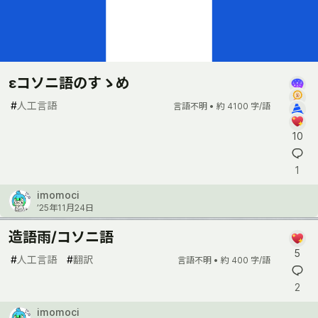
εコソニ語のすゝめ
#
人工言語
言語不明 •
約 4100 字/語
10
1
imomoci
’25年11月24日
造語雨/コソニ語
5
#
人工言語
#
翻訳
言語不明 •
約 400 字/語
2
imomoci