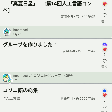
「真夏日星」 [第14回人工言語コン
ペ]
7
言語不明 •
約 5200 字/語
書く
imomoci
2月20日
グループを作りました！
言語不明 •
約 100 字/語
7
書く
imomoci
が
コソニ語グループ
へ執筆
1月6日
コソニ語の総集
#
人工言語
言語不明 •
約 9500 字/語
5