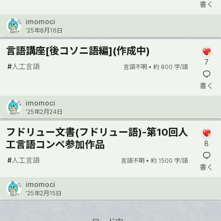
書く
imomoci
’25年8月16日
言語講座[後コソニ語編](作成中)
7
#
人工言語
言語不明 •
約 800 字/語
書く
imomoci
’25年2月24日
フドリュー文書(フドリュー語)-第10回人
工言語コンペ参加作品
8
#
人工言語
言語不明 •
約 1500 字/語
書く
imomoci
’25年2月15日