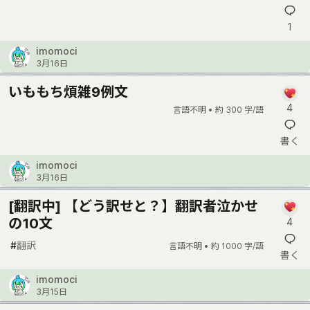
1
imomoci
3月16日
いももち煩雑9例文
4
言語不明 •
約 300 字/語
書く
imomoci
3月16日
[翻訳中] 【どう訳せと？】翻訳者泣かせ
の10文
4
#
翻訳
言語不明 •
約 1000 字/語
書く
imomoci
3月15日