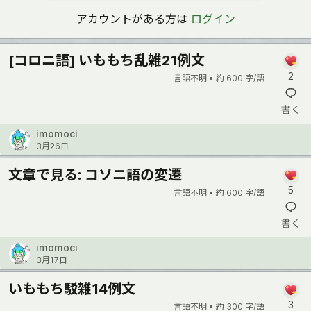
アカウントがある方は
ログイン
[コロニ語] いももち乱雑21例文
2
言語不明 •
約 600 字/語
書く
imomoci
3月26日
文章で見る: コソニ語の変遷
5
言語不明 •
約 600 字/語
書く
imomoci
3月17日
いももち駁雑14例文
3
言語不明 •
約 300 字/語