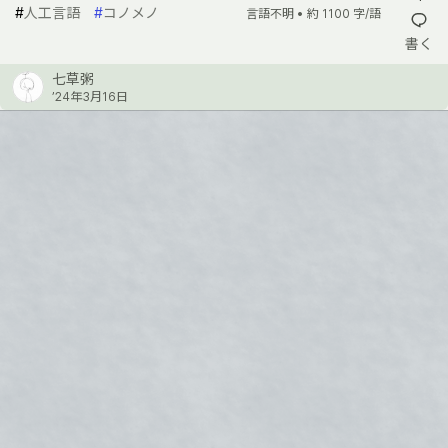
#
人工言語
#
コノメノ
言語不明 •
約 1100 字/語
書く
七草粥
’24年3月16日