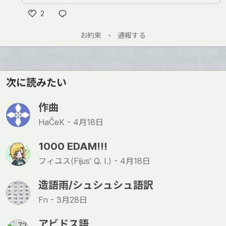
2
い
お約束
•
通報する
い
ね
次に読みたい
作曲
HaČeK -
4月18日
1000 EDAM!!!
フィユス(Fijus' Q. I.) -
4月18日
造語雨/シュシュシュ語訳
Fn -
3月28日
アビドス語