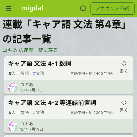
アカウント作成
連載「キャア語 文法 第4章」
の記事一覧
コキあ の連載一覧に戻る
キャア語 文法 4-1 数詞
書く
#
人工言語
#
文法
言語不明 •
約 2400 字/語
コキあ
’24年7月17日
キャア語 文法 4-2 等連結前置詞
書く
#
人工言語
#
文法
言語不明 •
約 2000 字/語
コキあ
’24年7月19日