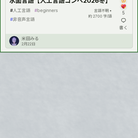
水面言語【人工言語コンペ2026冬】
#
人工言語
#
beginners
言語不明 •
5
約 2700 字/語
#
非音声言語
書く
米田みる
2月22日