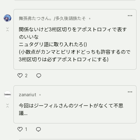
舞孫弗たつきん。/多久後語族たそ
•
関係ないけど3桁区切りをアポストロフィで表す
のいいな
ニュタグリ語に取り入れたろ()
(小数点がカンマとピリオドどっちも許容するので
3桁区切りは必ずアポストロフィにする)
2
い
い
zanariut
•
ね
今回はジーフィルさんのツイートがなくて不思
議…
1
い