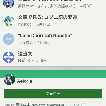
舞孫弗たつきん。/多久後語族たそ -
4月8日
文章で見る: コソニ語の変遷
imomoci -
3月17日
"Lalivi : Viri tafi Raasha"
しろねこ -
4月5日
適当文
HaČeK -
4月5日
Aeloria
フォロー
Sakalti語作成中 davarim anak'arim(？？？？？)