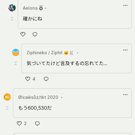
い
Aeloria
•
ね
確かにね
い
い
Ziphineko / Ziphil 🐱🐰
•
ね
気づいてたけど言及するの忘れてた…
4
い
い
Ølxaŵsůz/tkt 2020
•
ね
もう600,530だ
2
い