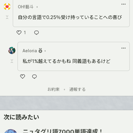
い
OH!藝斗
•
ね
自分の言語で0.25％受け持っていることへの喜び
1
い
い
Aeloria
•
ね
私が1%越えてるかもね 同義語もあるけど
い
お約束
•
通報する
い
ね
次に読みたい
ニュタグリ語7000単語達成！