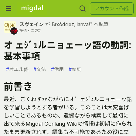
アカウント作成
スヴェイン
が
Brxōdƣez, lanva!?
へ執筆
投稿 •
に更新
オ ェｼﾞｭルニョェーッ語の動詞:
基本事項
#
オエル語
#
文法
#
活用
#
動詞
前書き
最近、ごくわずかながらにオ゛ェｼﾞｭルニョェーッ語
を学習しようとする者がいる。このことは大変喜ば
しいことであるものの、遺憾ながら検索して最初に
出て来るMigdal Conlang Wikiの情報は初期に作られ
たまま更新されず、編集も不可能であるため役に立