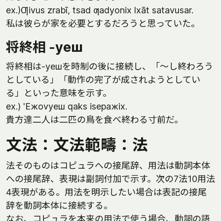
ex.)Ƣivus zrabī, tsad ƣadyonix lxāt satavusar.
私は彼らが家を必要とするだろうと思っていた。
将終相 -yeш
将終相は-yeшを時制の後に接続し、「～し終わろう
としている」「動作の完了が成されようとしてい
る」といった意味を示す。
ex.) 'Eжovyeш qaks isepaжix.
貴方達二人は二匹の鳥を食べ終わる寸前だ。
文法：文法範疇：法
法そのものはコピュラへの接尾辞、用法は動詞本体
への接尾辞、表現は副詞付加で示す。次の7法10用法
4表現がある。用法を明示したい場合は表記の接尾
辞を動詞本体に接続する。
なお、コピュラを本来の用法で使う場合、動詞の語