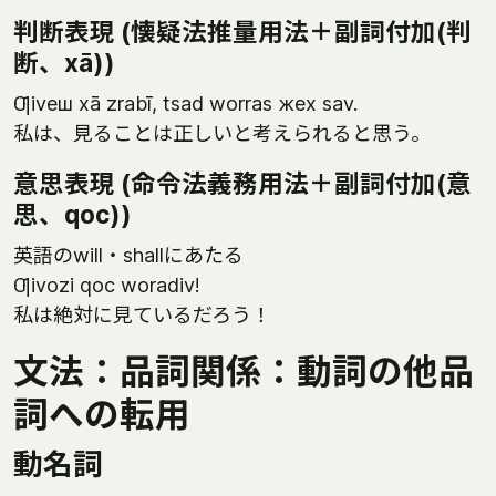
判断表現 (懐疑法推量用法＋副詞付加(判
断、xā))
Ƣiveш xā zrabī, tsad worras жex sav.
私は、見ることは正しいと考えられると思う。
意思表現 (命令法義務用法＋副詞付加(意
思、qoc))
英語のwill・shallにあたる
Ƣivozi qoc woradiv!
私は絶対に見ているだろう！
文法：品詞関係：動詞の他品
詞への転用
動名詞