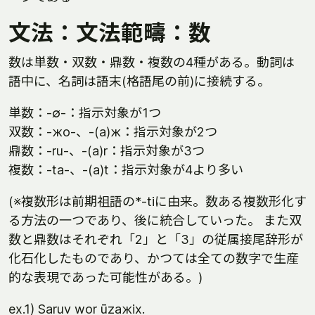
文法：文法範疇：数
数は単数・双数・鼎数・複数の4種がある。動詞は
語中に、名詞は語末(格語尾の前)に接続する。
単数：-∅-：指示対象が1つ
双数：-жo-、-(a)ж：指示対象が2つ
鼎数：-ru-、-(a)r：指示対象が3つ
複数：-ta-、-(a)t：指示対象が4より多い
(※複数形は前期祖語の*-tiに由来。数ある複数形化す
る方法の一つであり、後に統合していった。 また双
数と鼎数はそれぞれ「2」と「3」の従属接尾辞形が
化石化したものであり、かつては全ての数字で生産
的な表現であった可能性がある。)
ex.1) Saruv wor ūzaжix.