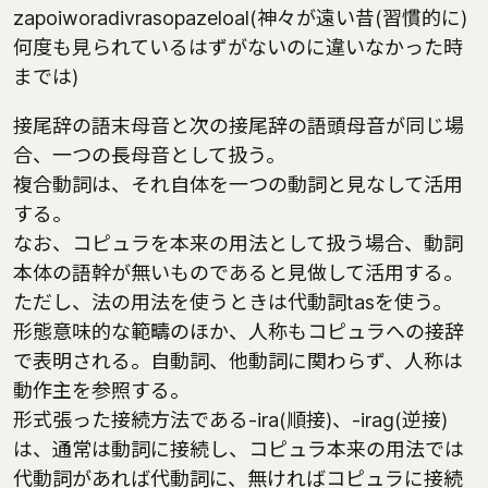
zapoiworadivrasopazeloal(神々が遠い昔(習慣的に)
何度も見られているはずがないのに違いなかった時
までは)
接尾辞の語末母音と次の接尾辞の語頭母音が同じ場
合、一つの長母音として扱う。
複合動詞は、それ自体を一つの動詞と見なして活用
する。
なお、コピュラを本来の用法として扱う場合、動詞
本体の語幹が無いものであると見做して活用する。
ただし、法の用法を使うときは代動詞tasを使う。
形態意味的な範疇のほか、人称もコピュラへの接辞
で表明される。自動詞、他動詞に関わらず、人称は
動作主を参照する。
形式張った接続方法である-ira(順接)、-irag(逆接)
は、通常は動詞に接続し、コピュラ本来の用法では
代動詞があれば代動詞に、無ければコピュラに接続