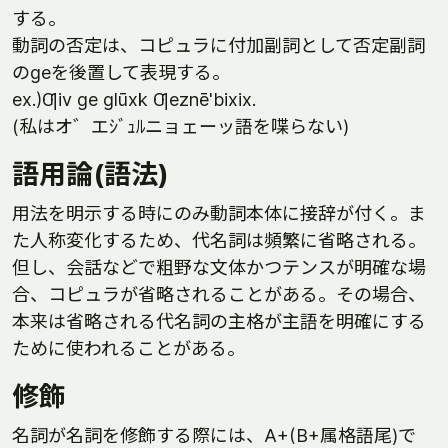
する。
動詞の否定は、コピュラに付加副詞として否定副詞
のgeを後置して表現する。
ex.)Ƣiv ge glūxk Ƣeznē'bixix.
(私はオ゛エｼﾞｭﾙニョェーッ語を喋らない)
語用論(語法)
用法を明示する時にのみ動詞本体に接辞が付く。ま
た人称変化するため、代名詞は頻繁に省略される。
但し、会話などで粗野な文体かつテンスが明確な場
合、コピュラが省略されることがある。その場合、
本来は省略される代名詞の主格が主語を明確にする
ために使われることがある。
修飾
名詞が名詞を修飾する際には、A+(B+属格語尾)で