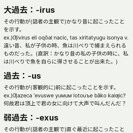
大過去：-irus
その行動が(話者の主観で)かなり昔に起こったこと
を示す。
ex.)Ƣivirus eli oqōal nacic, tas xiritatyugu isonya v.
遠い昔、私が子供の時、魚は川べりで捕まえられる
ものだった。(直訳：かなり昔の私の子供の時に、私
は川べりで魚を自らに得させることが出来た。)
過去：-us
その行動が(客観的に)前に起こったことを示す。
ex.)Ƣazeca 'evuswe yuмuм lotouъe bāko kaiƣic?
何故君は頂上で君の女に向けて大声で叫んだんだ？
弱過去：-exus
その行動が(話者の主観で)直ぐ最近に起こったこと