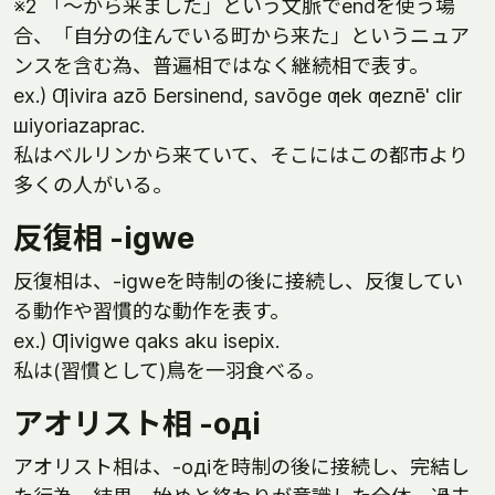
※2 「～から来ました」という文脈でendを使う場
合、「自分の住んでいる町から来た」というニュア
ンスを含む為、普遍相ではなく継続相で表す。
ex.) Ƣivira azō Бersinend, savōge ƣek ƣeznē' clir
шiyoriazaprac.
私はベルリンから来ていて、そこにはこの都市より
多くの人がいる。
反復相 -igwe
反復相は、-igweを時制の後に接続し、反復してい
る動作や習慣的な動作を表す。
ex.) Ƣivigwe qaks aku isepix.
私は(習慣として)鳥を一羽食べる。
アオリスト相 -oдi
アオリスト相は、-oдiを時制の後に接続し、完結し