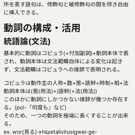
所を表す語句は、修飾句と被修飾句の間を除き自由
に挿入できる。
動詞の構成・活用
統語論(文法)
基本的に動詞はコピュラ(+付加副詞)+動詞本体で表
され、動詞本体は文法範疇自体による変化は起き
ず、文法範疇はコピュラへの接辞で表明される。
コピュラは動作主の人称+数+態+語幹+時制+相+法
動詞本体は(態(用法)+)語幹(+法(用法))
このほかに動詞にしかつかない接辞が幾つか存在す
る。(poi-「何度も」など)
そのため、一つの動詞を極端に長くすることが出来
る。
ex. wor(見る)→hiшetalivirusigwei-ge-