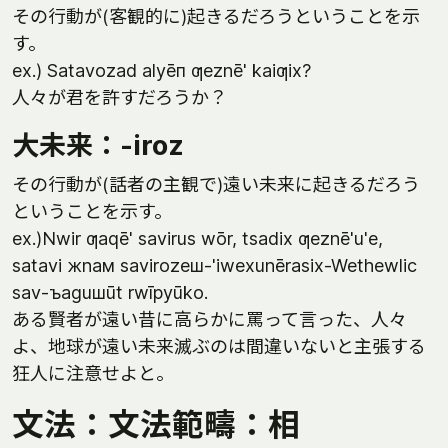
その行動が(客観的に)起きるだろうということを示
す。
ex.) Satavozad alyēп ƣeznē' kaiƣix?
人々が君を許すだろうか？
大未来：-iroz
その行動が(話者の主観で)遠い未来に起きるだろう
ということを示す。
ex.)Nwir ƣaqē' savirus wōr, tsadix ƣeznē'u'e,
satavi жnaм savirozeш-'iwexunērasix-Wethewlic
sav-ъaguшūt rwīpyūko.
ある賢者が遠い昔に高らかに罵って言った、人々
よ、地球が遠い未来滅ぶのは間違いないと主張する
狂人に注意せよと。
文法：文法範疇：相