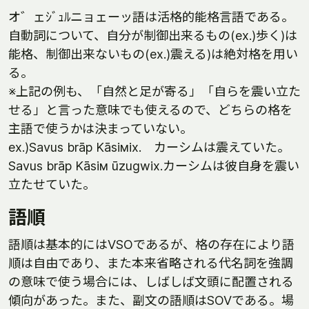
オ゛ェｼﾞｭﾙニョェーッ語は活格的能格言語である。
自動詞について、自分が制御出来るもの(ex.)歩く)は
能格、制御出来ないもの(ex.)震える)は絶対格を用い
る。
※上記の例も、「自然と足が寄る」「自らを震い立た
せる」と言った意味でも使えるので、どちらの格を
主語で使うかは決まっていない。
ex.)Savus brāp Kāsiмix. カーシムは震えていた。
Savus brāp Kāsiм ūzugwix.カーシムは彼自身を震い
立たせていた。
語順
語順は基本的にはVSOであるが、格の存在により語
順は自由であり、また本来省略される代名詞を強調
の意味で使う場合には、しばしば文頭に配置される
傾向があった。また、副文の語順はSOVである。場