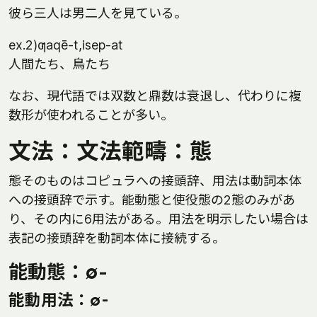
彼ら三人は男二人を見ている。
ex.2)ƣaqē-t,isep-at
人間たち、鳥たち
なお、現代語では双数と鼎数は衰退し、代わりに複
数形が使われることが多い。
文法：文法範疇：態
態そのものはコピュラへの接頭辞、用法は動詞本体
への接頭辞で示す。能動態と使役態の2態のみがあ
り、その内に6用法がある。用法を明示したい場合は
表記の接頭辞を動詞本体に接続する。
能動態：∅-
能動用法：∅-