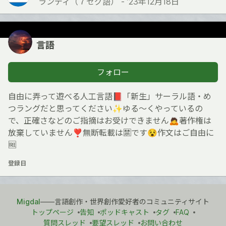
ランディ（７セグ語） -
’23年12月18日
言語
フォロー
自由に弄って遊べる人工言語📕「新生」サーラル語・め
つラングだと思ってください✨ゆる〜くやっているの
で、正確さなどのご指摘はお受けできません🙇著作権は
放棄していません❣️無断転載は🈲です😵作文はご自由に
🆓
登録日
Migdal
――言語創作・世界創作愛好者のコミュニティサイト
トップページ
告知
ポッドキャスト
タグ
FAQ
質問スレッド
要望スレッド
お問い合わせ