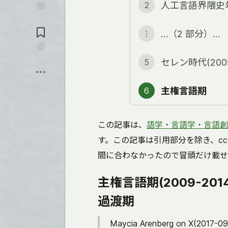
人工言語界隈史
2
入
れ
コ
る
メ
…（2 部分）…
︙
ン
ト
に
保
セレン時代(2005
5
飛
存
ぶ
主権言語期
6
この記事は、
語学・言語学・言語創作 Ad
す。この記事は引用部分を除き、cc
間に合わなかったので冒頭だけ載せ
主権言語期(2009-2
過渡期
Maycia Arenberg on X