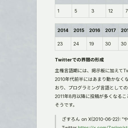
1
5
3
12
7
2014
2015
2016
2017
20
23
24
19
30
30
Twitterでの界隈の形成
主権言語期には、掲示板に加えてTw
2010年代前半にはあまり動かな
おり、プログラミング言語としての
2011年8月以降に投稿が多くなること
そうです。
ざすろん on X(2010-06-2
Twitter
https://x.com/Zaslon/