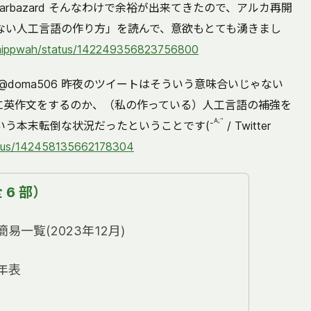
: "@serenarbazard そんなわけで余裕が出来てきたので、アルカ再開
ない人工言語の作り方」を読んで、意欲もとても湧きまし
chippwah/status/142249356823756800
02): "@doma506 昨夜のツイートはそういう意味合いじゃない
に英作文をするのか、（私の作っている）人工言語の補強を
A;"
-
いう本末転倒な状況だったということです(
/ Twitter
tatus/142458135662178304
6 部）
易一覧(2023年12月)
年表