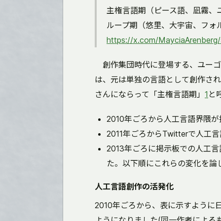
主権言語期（ピース語、凪霧、
ループ期（悠里、大宇宙、フォルメア
https://x.com/MayciaArenber
創作集団時代に登場する、ユーゴ
は、元は単独の言語として創作され
さんにならって「主権言語期」
1
と
2010年ごろから人工言語界隈
2011年ごろからTwitterで
2013年ごろに掲示板での人工
た。以下順にこれらの変化を論
人工言語創作の活発化
2010年ごろから、表に示すよう
ようになりました(同一作者によるもの