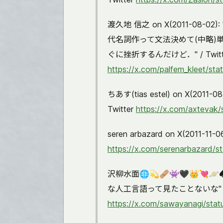
渡久地 信之 on X(2011-0
代名詞作って文法決めて(中略)
ぐに挫折するんだけど．" / Twitt
https://x.com/palfem_kleet/s
ちあす(tias estel) on X(
Twitter
https://x.com/axteva
seren arbazard on X(2011-
https://x.com/serenarbazard/
沢柳水面​🌐💫🩹👾🖤👑💘🪐♠❤️
な人工言語って見たことないな" / T
https://x.com/sawayanagi/st