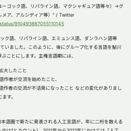
ユーゴック語、リパライン語、マクシャギュア語等々）→グ
、アルシディア等）" / Twitter
g/status/910493887055110145
ック語、リパライン語、エミュンス語、ダンラハン語等
ていました。このように、後にグループ化する言語を鮎川
呼ぶことにします。主権言語期には、
が拡大したこと
人工言語作者が交流を始めたこと、
言語作者の交流が不活発になったこと などの変化がありまし
じます。
に日本語圏で新たに発表される人工言語が、年に二桁を数える
は1とカウント)。2011年から2012年にかけては「人工