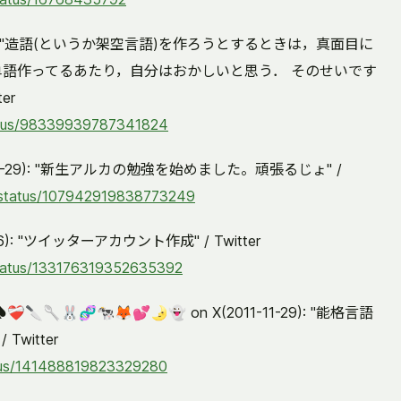
8-02): "造語(というか架空言語)を作ろうとするときは，真面目に
単語作ってるあたり，自分はおかしいと思う． そのせいです
er
tatus/98339939787341824
2011-08-29): "新生アルカの勉強を始めました。頑張るじょ" /
k/status/107942919838773249
11-06): "ツイッターアカウント作成" / Twitter
status/133176319352635392
‍🩹🔪🥄🐰🧬🐄🦊💕🌛👻 on X(2011-11-29): "能格言語
witter
atus/141488819823329280