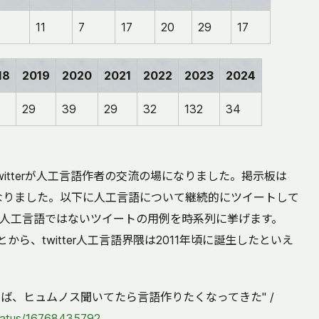
11
7
17
20
29
17
18
2019
2020
2021
2022
2023
2024
29
39
29
32
132
34
itterが人工言語作者の交流の場になりました。掲示板は
くなりました。以下に人工言語について継続的にツイートして
人工言語ではないツイートの用例を時系列に挙げます。
から、twitter人工言語界隈は2011年頃に誕生したといえ
2): "やば、ヒュムノス聞いてたら言語作りたくなってきた" /
status/16768435792