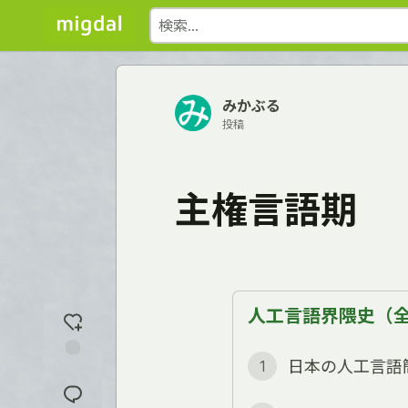
みかぶる
投稿
主権言語期
人工言語界隈史（全 
日本の人工言語簡
1
反
応
を