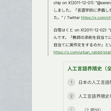
chip on X(2011-12-01)
しました。「言語学的に矛盾し
た。" / Twitter
https://x.com/
白雪はくと on X(2011-12-
んです。「教師の添削を目当て
目当てに英作文をするのか」と
https://x.com/urban_rabbit/s
人工言語界隈史（全 
日本の人工言語簡
1
人工言語界隈史
2
…（2 部分）…
︙