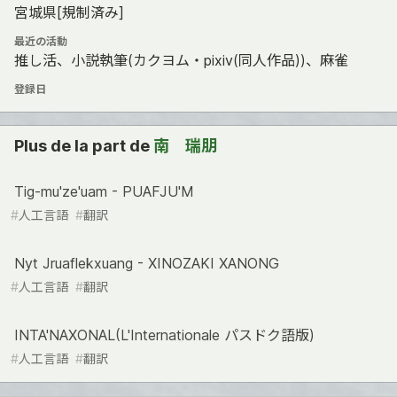
宮城県[規制済み]
最近の活動
推し活、小説執筆(カクヨム・pixiv(同人作品))、麻雀
登録日
Plus de la part de
南 瑞朋
Тig-mu'ze'uam - PUAFJU'M
#
人工言語
#
翻訳
Nyt Jruaflekxuang - XINOZAKI XANONG
#
人工言語
#
翻訳
INTA'NAXONAL(L'Internationale パスドク語版)
#
人工言語
#
翻訳