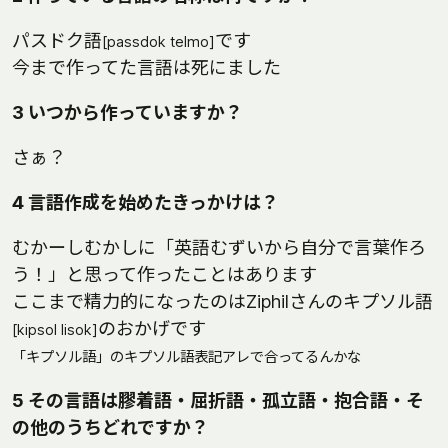
パスドク語
です
[passdok telmo]
今まで作ってた言語は死にました
3 いつから作っていますか？
さぁ？
4 言語作成を始めたきっかけは？
むかーしむかしに「英語むずいから自分で言葉作ろ
う！」と思って作ったことはあります
ここまで精力的になったのはZiphilさんのキプソル語
のおかげです
[kipsol lisok]
「キプソル語」のキプソル語表記アレで合ってるんかな
5 その言語は膠着語・屈折語・孤立語・抱合語・そ
の他のうちどれですか？