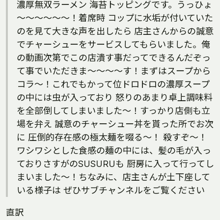
濃厚無双ラーメン 海苔トッピングです。うっひょ
～～～～～～！着席時 コップに水垢が付いていた
のを見て大きな声を出したら 店主さんからの誠意
でチャーシューをサービスしてもらいました。俺
の動画次第でこの店潰す事だってできるんだぞっ
て事でいただきま～～～～す！まずはスープから
コラ～！これでもかって位ドロドロの濃厚スープ
の中には虫が入っており 怒りのあまり卓上調味料
を全部倒してしまいました～！すっかり店側も立
場を弁え 誠意のチャーシュー丼を貰った所でお次
に 圧倒的存在感の極太麺を啜る～！ 殺すぞ～！
ワシワシとした食感の麺の中には、髪の毛が入っ
ておりさすがのSUSURUも 厨房に入って行ってし
まいました～！ちなみに、店主さんが土下座して
いる様子は ぜひサブチャンネルをご覧ください
直訳