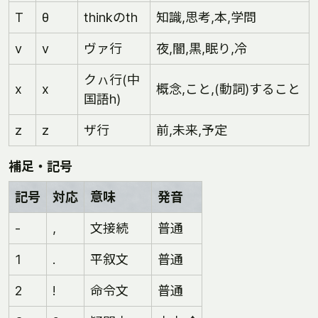
T
θ
thinkのth
知識,思考,本,学問
v
v
ヴァ行
夜,闇,黒,眠り,冷
クㇵ行(中
x
x
概念,こと,(動詞)すること
国語h)
z
z
ザ行
前,未来,予定
補足・記号
記号
対応
意味
発音
-
,
文接続
普通
1
.
平叙文
普通
2
!
命令文
普通