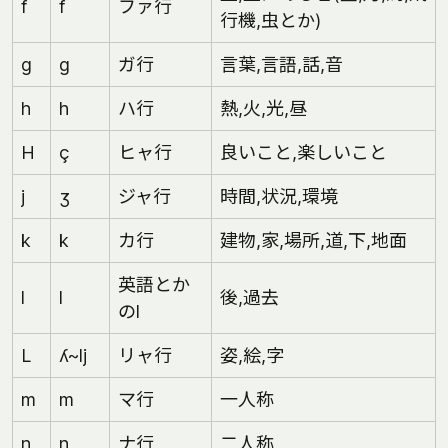
f
f
ファ行
行機,虫とか)
g
g
ガ行
言葉,言語,話,音
h
h
ハ行
熱,火,光,昼
H
ç
ヒャ行
良いこと,楽しいこと
j
ʒ
ジャ行
時間,状況,環境
k
k
カ行
建物,家,場所,道,下,地面
英語とか
l
l
後,過去
のl
L
ʎ~lj
リャ行
姿,絵,字
m
m
マ行
一人称
n
n
ナ行
二人称