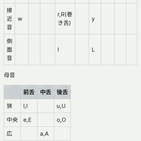
接
r,R(巻
近
w
y
き舌)
音
側
面
l
L
音
母音
前舌
中舌
後舌
狭
i,I
u,U
中央
e,E
o,O
広
a,A