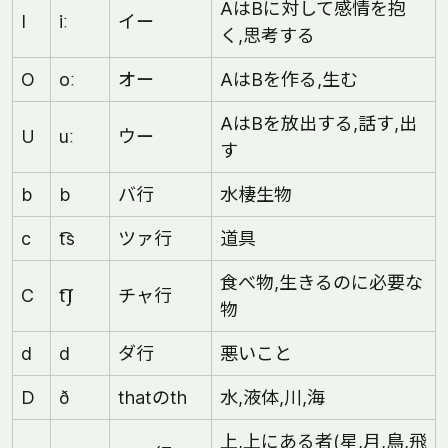
AはBに対して感情を抱
I
iː
イー
く,思考する
O
oː
オー
AはBを作る,生む
AはBを放出する,話す,出
U
uː
ウー
す
b
b
バ行
水棲生物
c
t͡s
ツァ行
道具
食べ物,生きるのに必要な
C
t͡ʃ
チャ行
物
d
d
ダ行
悪いこと
D
ð
thatのth
水,液体,川,海
上,上にある者(星,月,鳥,飛