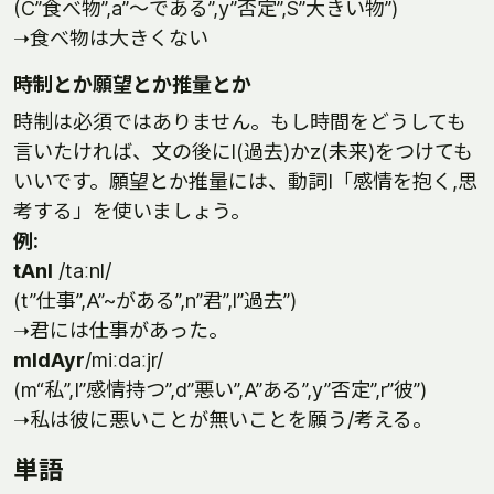
(C”食べ物”,a”～である”,y”否定”,S”大きい物”)
➝食べ物は大きくない
時制とか願望とか推量とか
時制は必須ではありません。もし時間をどうしても
言いたければ、文の後にl(過去)かz(未来)をつけても
いいです。願望とか推量には、動詞I「感情を抱く,思
考する」を使いましょう。
例:
tAnl
/taːnl/
(t”仕事”,A”~がある”,n”君”,l”過去”)
➝君には仕事があった。
mIdAyr
/miːdaːjr/
(m“私”,I”感情持つ”,d”悪い”,A”ある”,y”否定”,r”彼”)
➝私は彼に悪いことが無いことを願う/考える。
単語