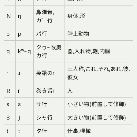
鼻濁音,
N
ŋ
身体,形
カ゜行
p
p
パ行
陸上動物
クヮ~喉奥
q
kʷ~q
器,入れ物,鞄,内臓
カ行
三人称,これ,それ,あれ,彼,
r
ɹ
英語のr
彼女
R
r
巻き舌r
人
s
s
サ行
小さい物(前置して修飾)
S
ʃ
シャ行
大きい物(前置して修飾)
t
t
タ行
仕事,機械