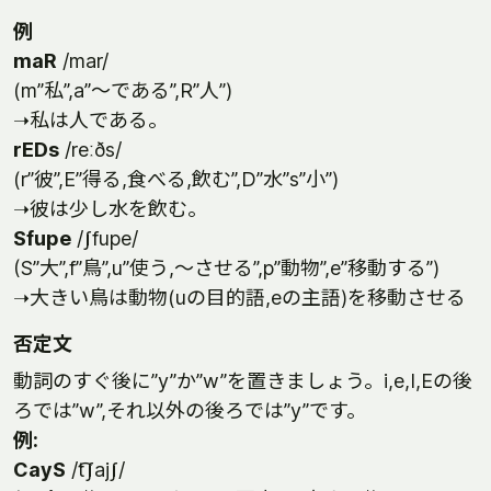
例
maR
/mar/
(m”私”,a”～である”,R”人”)
➝私は人である。
rEDs
/reːðs/
(r”彼”,E”得る,食べる,飲む”,D”水”s”小”)
➝彼は少し水を飲む。
Sfupe
/ʃfupe/
(S”大”,f”鳥”,u”使う,～させる”,p”動物”,e”移動する”)
➝大きい鳥は動物(uの目的語,eの主語)を移動させる
否定文
動詞のすぐ後に”y”か”w”を置きましょう。i,e,I,Eの後
ろでは”w”,それ以外の後ろでは”y”です。
例:
CayS
/t͡ʃajʃ/