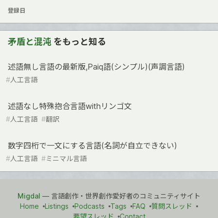
登録日
矛盾と混沌
をもっと知る
述語無し言語の最新版,Paiq語(シンプル)(声調言語)
#
人工言語
述語なし特殊抱合言語withリンゴ文
#
人工言語
#
翻訳
数字四桁で一文にする言語(名詞が自立できない)
#
人工言語
#
ミニマル言語
Migdal
— 言語創作・世界創作愛好者のコミュニティサイト
Home
Listings
Podcasts
Tags
FAQ
質問スレッド
要望スレッド
Contact