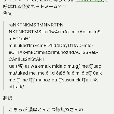
呼ばれる
怪文
ネットミームです
例文
raNKTNKMSRMNNRTPN-
NKTNKCBTMSUar1w4emAk-midAq-mUgS-
mEC1raH1
muLukad1mE4mED1Id4DayD1fAD-mId-
eC1TAk-mEC1mECS1munoz4dAC1SSRek-
CAr1iLs2niStAk1
/ɹa (略) aɹ wa emaːk midaːq muːɡʃ meːt͡ʃ ɹaç
muʎukad meː meːð iːd ðaɪ̆ð faːð miːð et͡ʃ θaːk
meːt͡ʃ meːt͡ʃʃ munoz daːt͡ʃsusuɾuek t͡ʃaːɹ iʎs
niʃtaːk/
翻訳
こちらが 濃厚とんこつ豚無双さんの