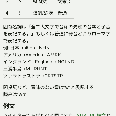
3
?
疑問文
文末⤴
4
!
強調/感嘆
普通
固有名詞は「全て大文字で音節の先頭の音素と子音
を表記する。」もしくは普通に発音どおりローマ字
で表記する。
例: 日本➝nihon➝NHN
アメリカ➝America➝AMRK
イングランド➝England➝INGLND
三浦半島➝MURHNT
ツァラトゥストラ➝CRTSTR
間投詞など、意味のない音は”w”と表記する
読みは”wa”
例文
ツイッターであげたのと同じです。
SUSURU構文
と