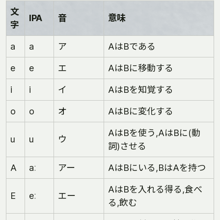
文
IPA
音
意味
字
a
a
ア
AはBである
e
e
エ
AはBに移動する
i
i
イ
AはBを知覚する
o
o
オ
AはBに変化する
AはBを使う,AはBに(動
u
u
ウ
詞)させる
A
aː
アー
AはBにいる,BはAを持つ
AはBを入れる得る,食べ
E
eː
エー
る,飲む