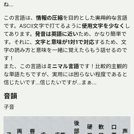
ね…
この言語は、
情報の圧縮
を目的とした
実用的な
言語
です。ASCII文字で打てるように
使用文字を少なく
し
てあります。
発音は英語に近い
ため、かなり簡単で
す。それに、
文字と意味が1対1で対応
するため、文
字の読み方と意味を一緒に覚えたらもう話せるので
す！
また、この言語は
ミニマル言語
です！比較的主観的
な単語たちですが、実用には困らない程度であると
信じたいです…信じたいですが…まぁ…
音韻
子音
後
硬
軟
口
両
唇
部
声