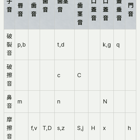
子
歯
歯茎
口
口
蓋
唇
歯
歯
門
音
音
音
蓋
蓋
垂
音
音
茎
音
音
音
音
音
破
裂
p,b
t,d
k,g
q
音
破
擦
c
C
音
鼻
m
n
N
音
摩
擦
f,v
T,D
s,z
S,j
H
x
h
音