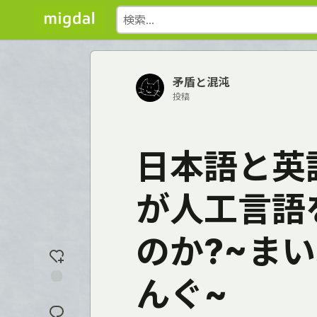
矛盾と混沌
投稿
日本語と英
が人工言語
のか?~ま
んぐ~
反
応