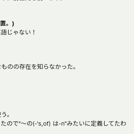
置。)
英語じゃない！
なものの存在を知らなかった。
使う。
で"～の(-'s,of) は-n"みたいに定義してたわ