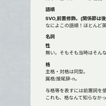
語順
SVO,前置修飾。(関係節は後
なによこの語順！ほとんど
名詞
性
無い。そもそも当時はそん
格
主格・対格は同型。
属格:接尾辞-n。
与格等を表すには前置詞を
これも、格なんて知らなかったの