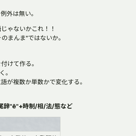
。例外は無い。
語じゃないかこれ！！
そのまんま"ではないか。
を付けて作る。
つく。
主語が複数か単数かで変化する。
辞"ē"+時制/相/法/態など