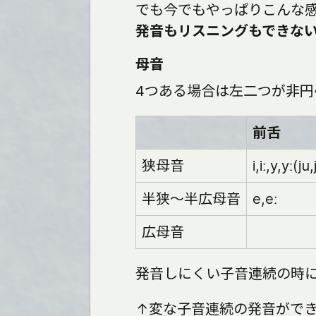
でも今でもやっぱりこんな
発音もリスニングもできな
母音
4つある場合は左二つが非
前舌
狭母音
i,iː,y,
半狭～半広母音
e,eː
広母音
発音しにくい子音連続の時には
↑変な子音連続の発音がで