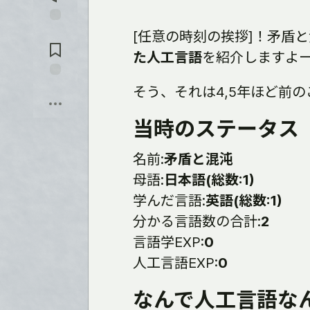
を
入
れ
コ
[任意の時刻の挨拶]！矛盾と
る
メ
た人工言語
を紹介しますよ
ン
ト
に
保
そう、それは4,5年ほど前
飛
存
ぶ
当時のステータス
名前:
矛盾と混沌
母語:
日本語(総数:1)
学んだ言語:
英語(総数:1)
分かる言語数の合計:
2
言語学EXP:
0
人工言語EXP:
0
なんで人工言語な