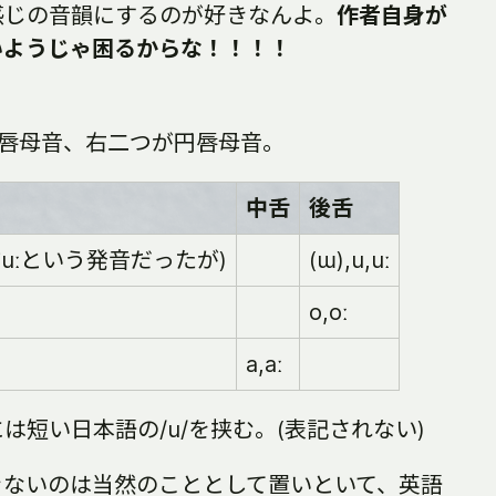
感じの音韻にするのが好きなんよ。
作者自身が
いようじゃ困るからな！！！！
円唇母音、右二つが円唇母音。
中舌
後舌
yː(ju,juːという発音だったが)
(ɯ),u,uː
o,oː
a,aː
短い日本語の/u/を挟む。(表記されない)
きないのは当然のこととして置いといて、英語