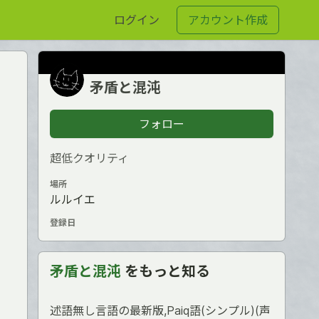
ログイン
アカウント作成
矛盾と混沌
フォロー
超低クオリティ
場所
ルルイエ
登録日
矛盾と混沌
をもっと知る
述語無し言語の最新版,Paiq語(シンプル)(声