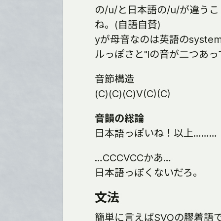
の/u/と日本語の/u/が違
ね。(自語自賛)
yが母音なのは英語のsyst
ルっぽさと"iの音が二つあっ
音節構造
(C)(C)(C)V(C)(C)
音韻の総論
日本語っぽいね！以上………
…CCCVCCかあ…
日本語っぽくないだろ。
文法
簡単に言えばSVOの膠着語