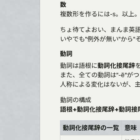
数
複数形を作るには-s。以上
ちょ待てよおい、まんま英
いやでも"例外が無い"から"
動詞
動詞は語根に
動詞化接尾辞
また、全ての動詞は"-ē"が
人称による変化はないが、
動詞の構成
語根+動詞化接尾辞+動詞接尾
動詞化接尾辞の一覧
意味