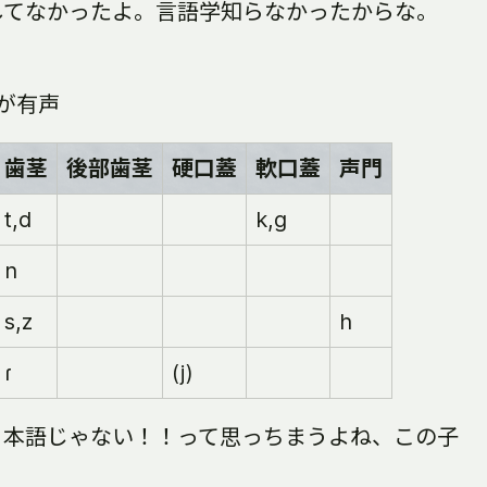
してなかったよ。言語学知らなかったからな。
が有声
歯茎
後部歯茎
硬口蓋
軟口蓋
声門
t,d
k,g
n
s,z
h
ɾ
(j)
日本語じゃない！！って思っちまうよね、この子