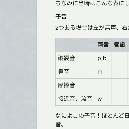
ちなみに当時はこんな表に
子音
2つある場合は左が無声、右
両唇
唇歯
破裂音
p,b
鼻音
m
摩擦音
接近音、流音
w
なによこの子音！ほとんど
音。