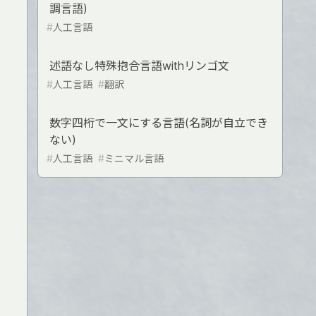
調言語)
#
人工言語
述語なし特殊抱合言語withリンゴ文
#
人工言語
#
翻訳
数字四桁で一文にする言語(名詞が自立でき
ない)
#
人工言語
#
ミニマル言語