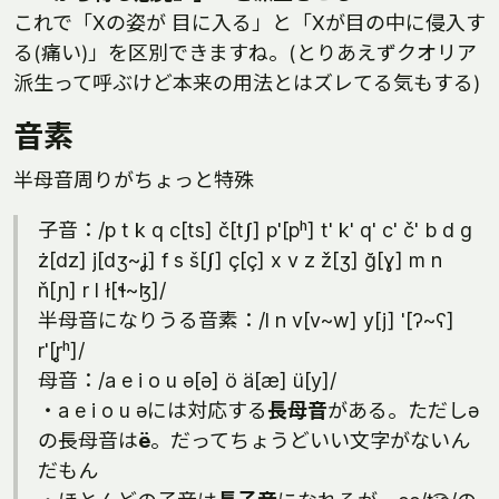
これで「Xの姿が 目に入る」と「Xが目の中に侵入す
る(痛い)」を区別できますね。(とりあえずクオリア
派生って呼ぶけど本来の用法とはズレてる気もする)
音素
半母音周りがちょっと特殊
子音：/p t k q c[ts] č[tʃ] p'[pʰ] t' k' q' c' č' b d g
ż[dz] j[dʒ~ʝ] f s š[ʃ] ç[ç] x v z ž[ʒ] ğ[ɣ] m n
ň[ɲ] r l ł[ɬ~ɮ]/
半母音になりうる音素：/l n v[v~w] y[j] '[ʔ~ʕ]
r'[r̥ʰ]/
母音：/a e i o u ə[ə] ö ä[æ] ü[y]/
・a e i o u əには対応する
長母音
がある。ただしə
の長母音は
ë
。だってちょうどいい文字がないん
だもん