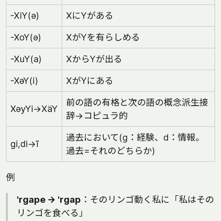
-XiY(ə)
XにYがある
-XoY(ə)
XがYを有らしめる
-XuY(a)
XからYが出る
-XəY(i)
XがYにある
前の語の有格と次の語の概念派生接
XəyYi→XäY
辞→コピュラ的
過去において(g：経験、d：情報。
gi,di→ĩ
過去=それのどちらか)
例
'rgape → 'rgap
：そのリンゴ動く私に「私はその
リンゴを食べる」