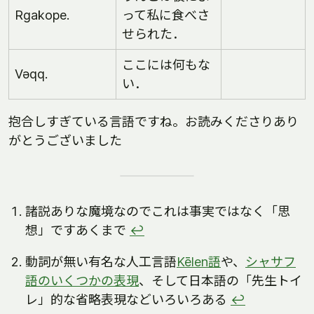
Rgakope.
って私に食べさ
せられた．
ここには何もな
Vəqq.
い．
抱合しすぎている言語ですね。お読みくださりあり
がとうございました
諸説ありな魔境なのでこれは事実ではなく「思
想」ですあくまで
↩
動詞が無い有名な人工言語
Kēlen語
や、
シャサフ
語のいくつかの表現
、そして日本語の「先生トイ
レ」的な省略表現などいろいろある
↩