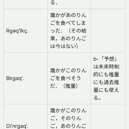
る．
誰かがあのりん
ごを食べてしま
Rgəq'īkç.
った．（その結
果，あのりんご
は今はない）
b-「予想」
は未来時制
誰かがこのりん
的にも推量
Birgaq'.
ごを食べそう
にも過去推
だ．（推量）
量にも使え
る。
誰かがこのりん
ご，そのりん
Di'nrgaq'.
ご，あのりんご