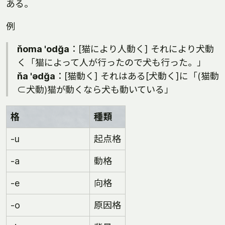
ある。
例
ňoma 'odğa
：[猫により人動く] それにより犬動
く「猫によって人が行ったので犬も行った。」
ňa 'ədğa
：[猫動く] それはある[犬動く]に「(猫動
⊂犬動)猫が動くなら犬も動いている」
格
種類
-u
起点格
-a
動格
-e
向格
-o
原因格