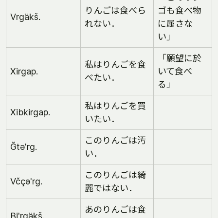
りんごは食べら
ゴも食べ物
Vrgäkš.
れない．
に属さな
い」
「願望に於
私はりんごを食
Xirgap.
いて食べ
べたい．
る」
私はりんごを買
Xibkirgap.
いたい．
このりんごは汚
Ğtə'rg.
い．
このりんごは綺
Včçə'rg.
麗ではない．
あのりんごは食
Bi'rgäkš.