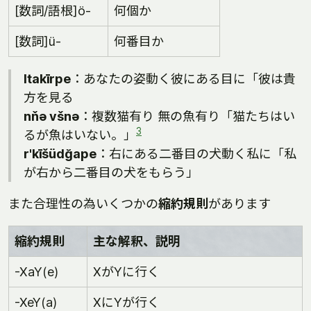
[数詞/語根]ö-
何個か
[数詞]ü-
何番目か
ltakīrpe
：あなたの姿動く彼にある目に「彼は貴
方を見る
nňə všnə
：複数猫有り 無の魚有り「猫たちはい
3
るが魚はいない。」
r'kīšüdğape
：右にある二番目の犬動く私に「私
が右から二番目の犬をもらう」
また合理性の為いくつかの
縮約規則
があります
縮約規則
主な解釈、説明
-XaY(e)
XがYに行く
-XeY(a)
XにYが行く