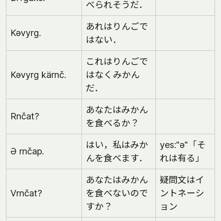
べられそうだ．
あれはりんごで
Kəvyrg.
はない．
これはりんごで
Kəvyrg kärnč.
はなくみかん
だ．
あなたはみかん
Rnčat?
を食べるか？
はい，私はみか
yes:"ə"「そ
Ə rnčap.
んを食べます．
れは有る」
あなたはみかん
疑問文はイ
Vrnčat?
を食べないので
ントネーシ
すか？
ョン