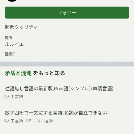
フォロー
超低クオリティ
場所
ルルイエ
登録日
矛盾と混沌
をもっと知る
述語無し言語の最新版,Paiq語(シンプル)(声調言語)
#
人工言語
数字四桁で一文にする言語(名詞が自立できない)
#
人工言語
#
ミニマル言語