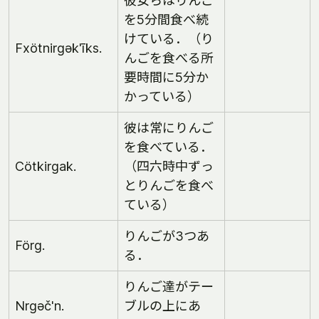
彼女らはりんご
を5分間食べ続
けている．（り
Fxötnirgək'īks.
んごを食べる所
要時間に5分か
かっている）
彼は常にりんご
を食べている．
Cötkirgak.
（四六時中ずっ
とりんごを食べ
ている）
りんごが3つあ
Förg.
る．
りんご達がテー
Nrgəč'n.
ブルの上にあ