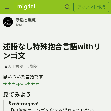
アカウント作成
矛盾と混沌
投稿
述語なし特殊抱合言語withリ
ンゴ文
#
人工言語
#
翻訳
思いついた言語です
→→→zpdic←←←
見てみよう
Šxöštrörgavň.
「92億個のリンゴを食べる猫なんていない。」