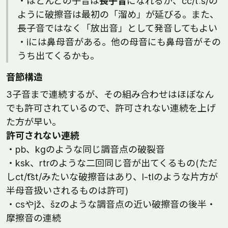
・ほとんどの子音は
長子音
になれるが、cc/tː͡s/の
ように破擦音は最初の「溜め」が延びる。また、
長子音ではなく「放出音」として発音してもよい
・iには鼻母音がある。他の母音にも鼻母音がその
うち出てくるかも。
音節構造
3子音まで連続するが、その組み合わせはほぼなん
でも許可されているので、許可されない連続を上げ
た方が早い。
許可されない連続
・pb、kgのような同じ調音点の破裂音
・ksk、rtrのような二回同じ音が出てくるもの(ただ
しct/t͡st/みたいな破擦音はあり、l-tlのような片方が
半母音扱いされるものは許可)
・csやjž、šzのような調音点の近い破擦音の後半・
摩擦音の連続