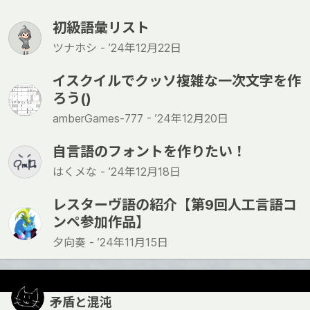
初級語彙リスト
ツナホシ -
’24年12月22日
イスクイルでクッソ複雑な一次文字を作
ろう()
amberGames-777 -
’24年12月20日
自言語のフォントを作りたい！
はくメな -
’24年12月18日
レスターヴ語の紹介【第9回人工言語コ
ンペ参加作品】
夕向奏 -
’24年11月15日
矛盾と混沌