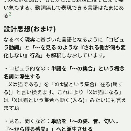
い気もする、動詞無しで表現できる言語はたまにあ
2
る
設計思想(おまけ)
なるべく現実に基づいた言語となるように
「コピュ
ラ動詞」
と
「～を見る のような『される側が何も変
化しない』行為」
も解釈しなおしています。
・コピュラ的なの：
単語を「～の集合」という概念
名詞に派生する
「Xは猫である」を「Xは猫という集合に在る(属す
る)」と言い換えます。これにより「Xは猫になる」
は「Xは猫という集合へ動く(入る)」みたいにも言え
ますね
・見る、聞くなど：
単語を「～の姿、音、匂い…
『～から得る感覚』」へと派生させる