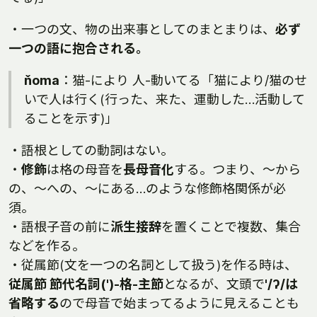
・一つの文、物の出来事としてのまとまりは、
必ず
一つの語に抱合される。
ňoma
：猫-により 人-動いてる「猫により/猫のせ
いで人は行く(行った、来た、運動した…活動して
ることを示す)」
・語根としての動詞はない。
・
修飾
は格の母音を
長母音化
する。つまり、〜から
の、〜への、〜にある…のような修飾格関係が必
須。
・語根子音の前に
派生接辞
を置くことで複数、集合
などを作る。
・従属節(文を一つの名詞として扱う)を作る時は、
従属節 節代名詞(')-格-主節
となるが、文頭で
'/ʔ/は
省略する
ので母音で始まってるように見えることも