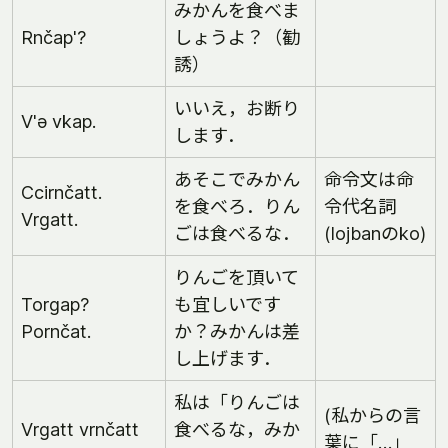
みかんを食べま
Rnčap'?
しょうよ？（勧
誘）
いいえ，お断り
V'ə vkap.
します．
あそこでみかん
命令文は命
Ccirnčatt.
を食べろ．りん
令代名詞
Vrgatt.
ごは食べるな．
(lojbanのko)
りんごを頂いて
Torgap?
も宜しいです
Pornčat.
か？みかんは差
し上げます．
私は「りんごは
(私からの言
Vrgatt vrnčatt
食べるな，みか
葉に「…」