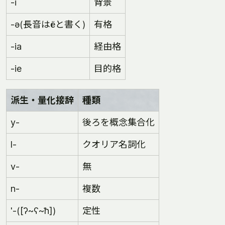
-i
背景
-ə(長音はëと書く)
有格
-ia
経由格
-ie
目的格
派生・量化接辞
種類
y-
後ろを概念集合化
l-
クオリア名詞化
v-
無
n-
複数
'-([ʔ~ʕ~ħ])
定性