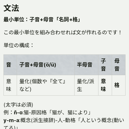
文法
最小単位：子音+母音「名詞+格」
この最小単位を組み合わせれば文が作れるのです！
単位の構成：
子
母
音
子音+母音(ö/ü)
半母音
音
音
意
量化(個数や『全て』
量化/派
意
格
味
など)
生
味
(太字は必須)
例：
ň-o
:猫-原因格「猫が、猫により」
y-m-a
:概念(派生接辞)-人-動格「人という概念(動い
てる)」