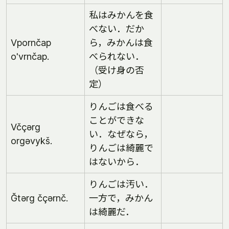
私はみかんを食
べない．だか
Vpornčap
ら，みかんは食
o'vrnčap.
べられない．
（受け身の否
定）
りんごは食べる
ことができな
Včçərg
い．なぜなら，
orgəvykš.
りんごは綺麗で
はないから．
りんごは汚い．
Ğtərg čçərnč.
一方で，みかん
は綺麗だ．