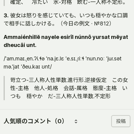
確定、 冷たい 水-対格 飲む-一人称不定形。
3.
彼女は怒りを感じていても、いつも穏やかな口調
で相手に話しかける。（今日の例文 · №812）
Ammaiénhillĕ nayele esirîl núnnô yursat mĕyat
dheucâi unt.
/'am.maɪ.ˌen.ʔi.ɬə 'na.jɛ.lɛ 'e.sɪ.ˌɾiːɬ 'nun.noː 'juɾ.sət
mə.'jat 'ðeu.kaɪ ʊnt/
苛立つ-三人称人性単数.進行形.逆接仮定 この女
性-主格 他人-処格 会話-属格 態度-主格 い
つも 穏やか だ-三人称人性単数.不定形
人気順のコメント
（0）
投稿