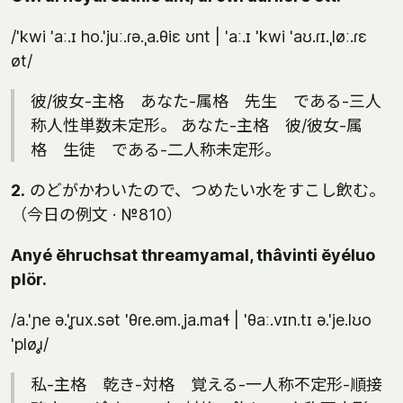
/'kwi 'aː.ɪ ho.'juː.ɾə.ˌa.θiɛ ʊnt | 'aː.ɪ 'kwi 'aʊ.ɾɪ.ˌløː.ɾɛ
øt/
彼/彼女-主格 あなた-属格 先生 である-三人
称人性単数未定形。 あなた-主格 彼/彼女-属
格 生徒 である-二人称未定形。
2.
のどがかわいたので、つめたい水をすこし飲む。
（今日の例文 · №810）
Anyé ĕhruchsat threamyamal, thâvinti ĕyéluo
plör.
/a.'ɲe ə.'r̥ux.sət 'θɾe.əm.ˌja.maɬ | 'θaː.vɪn.tɪ ə.'je.lʊo
'pløɹ̥/
私-主格 乾き-対格 覚える-一人称不定形-順接