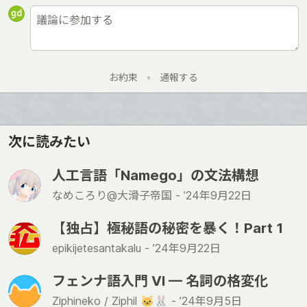
お約束
•
通報する
次に読みたい
人工言語「Namego」の文法構想
なめころり@大滑子帝国 -
’24年9月22日
【独占】極秘語の秘密を暴く！Part 1
epikijetesantakalu -
’24年9月22日
フェンナ語入門 VI — 名詞の格変化
Ziphineko / Ziphil 🐱🐰 -
’24年9月5日