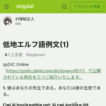
アカウント作成
21世紀之人
投稿
低地エルフ語例文(1)
#
人工言語
#
beginners
zpDIC Online
（
https://zpdic.ziphil.com/dictionary/8511）で公開
されている例文を三つご紹介いたします。
1.
彼はあなたの先生である。あなたは彼の生徒であ
る。
Cwi âi hoyûreathie unt; âi cwi áurilȫre ött.