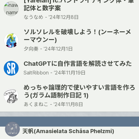
[Yareian]1c.ハンドライティング体・筆
記体と数字案
なうなめ -
’24年12月8日
ソルソレルを破壊しよう！(ンーネーメ
ーマウンー)
夕向奏 -
’24年12月1日
ChatGPTに自作言語を解読させてみた
SaltRibbon -
’24年11月19日
めっちゃ論理的で使いやすい言語を作ろ
う(ガラム語制作日記 1)
あくまねこ -
’24年11月8日
天帆(Amasielata Schåsa Phelzmi)