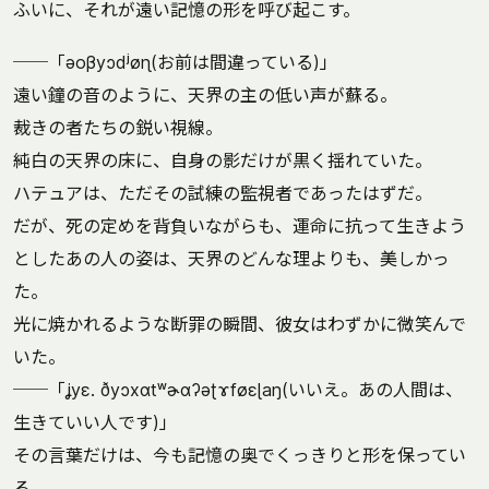
ふいに、それが遠い記憶の形を呼び起こす。
──「əoβyɔdʲøɳ(お前は間違っている)」
遠い鐘の音のように、天界の主の低い声が蘇る。
裁きの者たちの鋭い視線。
純白の天界の床に、自身の影だけが黒く揺れていた。
ハテュアは、ただその試練の監視者であったはずだ。
だが、死の定めを背負いながらも、運命に抗って生きよう
としたあの人の姿は、天界のどんな理よりも、美しかっ
た。
光に焼かれるような断罪の瞬間、彼女はわずかに微笑んで
いた。
──「ʝyɛ. ðyɔxɑtʷɚɑʔəʈɤføɛɭaŋ(いいえ。あの人間は、
生きていい人です)」
その言葉だけは、今も記憶の奥でくっきりと形を保ってい
る。