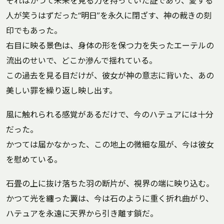
それはかつて未来を見る力を持っていた証であり、愛する
人が笑うはずだった“明日”を永久に閉ざす、神の裁きの刻
印でもあった。
右目に映る景色は、身体の形を保つ力を失ったエーテルの
流出のせいで、どこか滲んで揺れている。
この過去を見る目だけが、彼女が神の意志に背いた、あの
美しい罪を繰り返し映し出す。
風に触れられる感覚があるだけで、今のハテュアには十分
だった。
かつては届かなかった、この地上の微細な風が、今は彼女
を慰めている。
石畳の上に抜け落ちた羽の断片が、視界の端に映り込む。
かつて光を纏った翼は、今は石のように重く折れ曲がり、
ハテュアを永遠に天界から引き離す鎖だ。