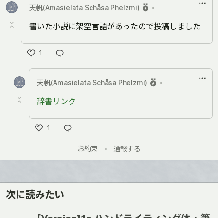
天帆(Amasielata Schåsa Phelzmi)
•
書いた小説に架空言語があったので投稿しました
1
い
い
天帆(Amasielata Schåsa Phelzmi)
•
ね
辞書リンク
1
い
お約束
•
通報する
い
ね
次に読みたい