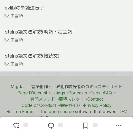
evlíblの単語遺伝子
#
人工言語
otalns語文法解説(助詞・独立詞)
#
人工言語
otalns語文法解説(接続文)
#
人工言語
Migdal
— 言語創作・世界創作愛好者のコミュニティサイト
Page D'Accueil
Listings
Podcasts
Tags
FAQ
質問スレッド
要望スレッド
Contact
Code of Conduct
編集ガイド
Privacy Policy
Built on
Forem
— the
open source
software that powers
DEV
and other inclusive communities.
Made with love and
Ruby on Rails
. Migdal
©
2021 - 2026.