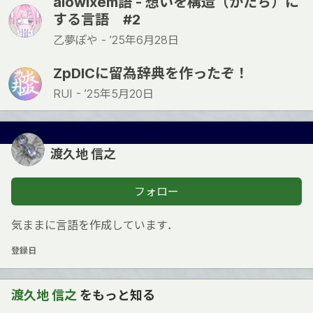
alowixem語 - 想いを構造（かたち）に
する言語 #2
乙夢ぽや -
’25年6月28日
ZpDICに留為辞典を作ったぞ！
RUI -
’25年5月20日
渡久地 信之
フォロー
気ままに言語を作成しています．
登録日
渡久地 信之
をもっと知る