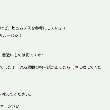
けど、
ヒュムノス
を参考にしています
おまーじゅ！
一番近いものは何ですか?
した！ VOS語順の抱合語があったらぽやに教えてくだ
を教えてください。
てください