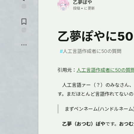
を
乙夢ぽや
入
投稿 •
に更新
れ
コ
る
メ
ン
ト
乙夢ぽやに5
に
保
飛
存
ぶ
#
人工言語作成者に50の質問
引用元：
人工言語作成者に50の質
人工言語ァー（？）のみなさん、
す。まだほとんど言語作れてないの
まずペンネーム(ハンドルネーム
乙夢（おつむ）ぽや
です。
おつむ