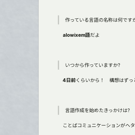
作っている言語の名称は何ですか
alowixem語
だよ
いつから作っていますか?
4日前
くらいから！ 構想はずっ
言語作成を始めたきっかけは?
ことばコミュニケーションがヘタ