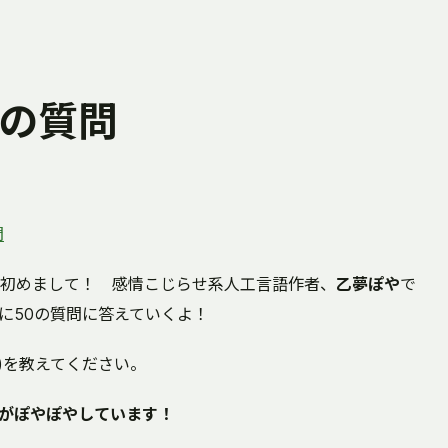
0の質問
問
初めまして！ 感情こじらせ系人工言語作者、
乙夢ぽや
で
に50の質問に答えていくよ！
)を教えてください。
がぽやぽやしています！