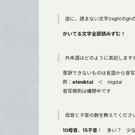
逆に、読まない文字(nightのg
かいてる文字全部読みずむ！
外来語はどのように表記します
意訳できないものは言語から音写
例：
etimiktal
＜ migdal
音写規則は構想中です
母音と子音の数を教えてくださ
10母音
、
15子音
！ 多い？ 少