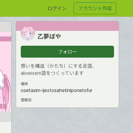
ログイン
アカウント作成
乙夢ぽや
フォロー
想いを構造（かたち）にする言語、
alowixem語をつくっています
場所
osetasim-ijextosahetiniponetofur
登録日