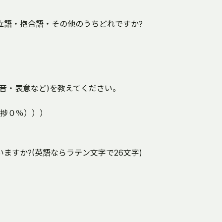
立語・抱合語・その他のうちどれですか?
音・表意など)を教えてください。
捗０％）））
ますか?(英語ならラテン文字で26文字)