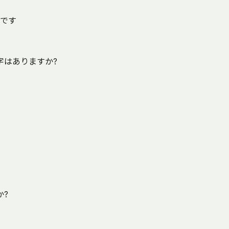
です
字はありますか?
か?