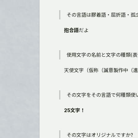
その言語は膠着語・屈折語・孤
抱合語
だよ
使用文字の名前と文字の種類(表
天使文字（仮称（誠意製作中（進
その文字をその言語で何種類使い
25文字！
その文字はオリジナルですか?