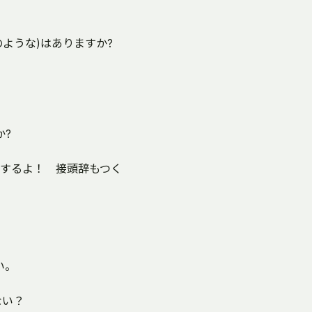
hのような)はありますか?
か?
するよ！ 接頭辞もつく
い。
ない？