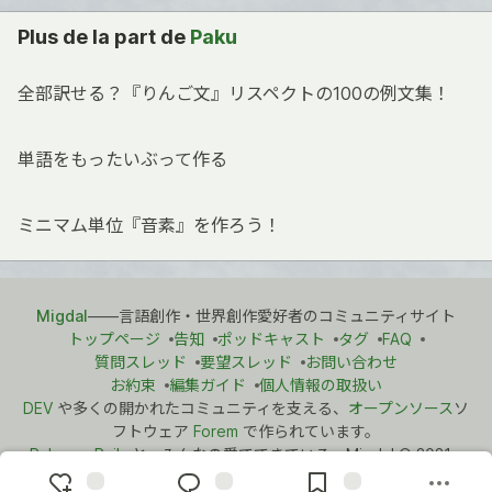
Plus de la part de
Paku
全部訳せる？『りんご文』リスペクトの100の例文集！
単語をもったいぶって作る
ミニマム単位『音素』を作ろう！
Migdal
――言語創作・世界創作愛好者のコミュニティサイト
トップページ
告知
ポッドキャスト
タグ
FAQ
質問スレッド
要望スレッド
お問い合わせ
お約束
編集ガイド
個人情報の取扱い
DEV
や多くの開かれたコミュニティを支える、
オープンソース
ソ
フトウェア
Forem
で作られています。
Ruby on Rails
と、みんなの愛でできている。Migdal
©
2021 -
2026.