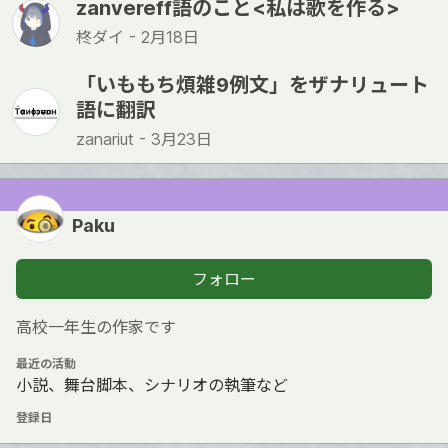
zanvereff語のこと<私は歌を作る>
柊ダイ -
2月18日
「いももち煩雑9例文」をザナリュート
語に翻訳
zanariut -
3月23日
Paku
フォロー
高校一年生の作家です
最近の活動
小説、舞台脚本、シナリオの執筆など
登録日